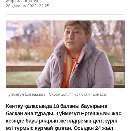
Жарияланған күні:
28 қараша 2022, 22:25
Түймегүл Ергешқызы. Скриншот: "Түркістан" арнасы
Кентау қаласында 18 баланы бауырына
басқан ана тұрады. Түймегүл Ергешқызы жас
кезінде бауырларын жетілдіремін деп жүріп,
өзі тұрмыс құрмай қалған. Осыдан 24 жыл