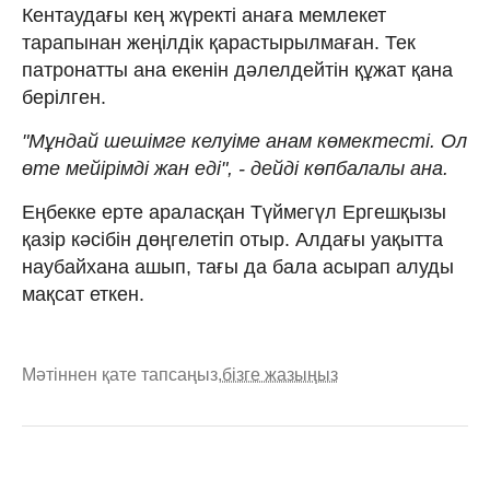
Кентаудағы кең жүректі анаға мемлекет
тарапынан жеңілдік қарастырылмаған. Тек
патронатты ана екенін дәлелдейтін құжат қана
берілген.
"Мұндай шешімге келуіме анам көмектесті. Ол
өте мейірімді жан еді", - дейді көпбалалы ана.
Еңбекке ерте араласқан Түймегүл Ергешқызы
қазір кәсібін дөңгелетіп отыр. Алдағы уақытта
наубайхана ашып, тағы да бала асырап алуды
мақсат еткен.
Мәтіннен қате тапсаңыз,
бізге жазыңыз