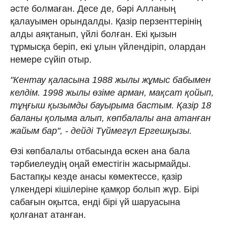
әсте болмаған. Десе де, бәрі Алланың
қалауымен орындалды. Қазір перзенттерінің
алды аяқтанып, үйлі болған. Екі қызын
тұрмысқа беріп, екі ұлын үйлендіріп, олардан
немере сүйіп отыр.
"Кентау қаласына 1988 жылы жұмыс бабымен
келдім. 1998 жылы өзіме арман, мақсат қойып,
тұңғыш қызымды бауырыма бастым. Қазір 18
баланы қолыма алып, көпбалалы ана атанған
жайым бар", - дейді Түймегүл Ергешқызы.
Өзі көпбалалы отбасында өскен ана бала
тәрбиелеудің оңай еместігін жасырмайды.
Бастапқы кезде анасы көмектессе, қазір
үлкендері кішілеріне қамқор болып жүр. Бірі
сабағын оқытса, енді бірі үй шаруасына
қолғанат атанған.