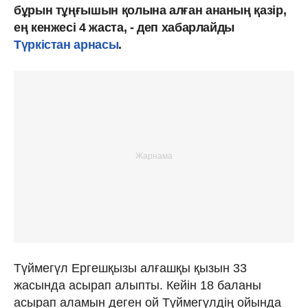
бұрын тұңғышын қолына алған ананың қазір,
ең кенжесі 4 жаста, - деп хабарлайды
Түркістан арнасы
.
Түймегүл Ергешқызы алғашқы қызын 33
жасында асырап алыпты. Кейін 18 баланы
асырап аламын деген ой Түймегүлдің ойында