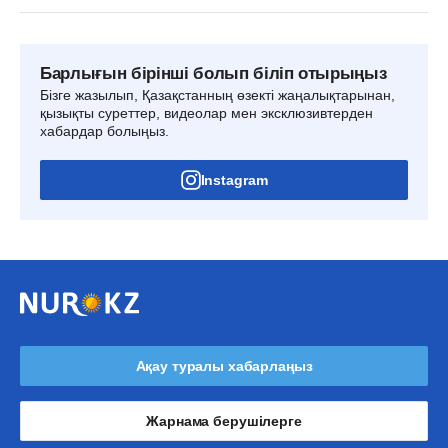
Барлығын бірінші болып біліп отырыңыз
Бізге жазылып, Қазақстанның өзекті жаңалықтарынан,
қызықты суреттер, видеолар мен эксклюзивтерден
хабардар болыңыз.
Instagram
Ақау туралы хабарлаңыз
Жарнама берушілерге