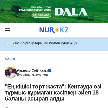
Бізбен бірге қатарынан болған күндеріңіз
ҚОҒАМ
Ақырыс Сейтқазы
Бұрынғы қызметкер
"Ең кішісі төрт жаста": Кентауда өзі
тұрмыс құрмаған кәсіпкер әйел 18
баланы асырап алды