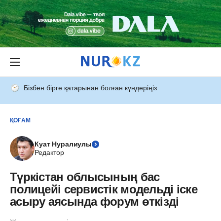
Бізбен бірге қатарынан болған күндеріңіз
ҚОҒАМ
Куат Нуралиулы
Редактор
Түркістан облысының бас
полицейі сервистік модельді іске
асыру аясында форум өткізді