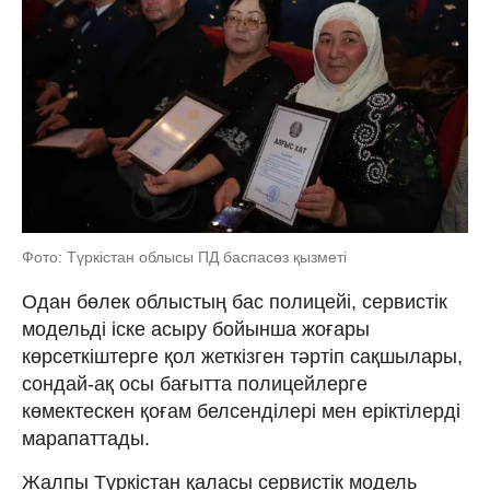
Фото: Түркістан облысы ПД баспасөз қызметі
Одан бөлек облыстың бас полицейі, сервистік
модельді іске асыру бойынша жоғары
көрсеткіштерге қол жеткізген тәртіп сақшылары,
сондай-ақ осы бағытта полицейлерге
көмектескен қоғам белсенділері мен еріктілерді
марапаттады.
Жалпы Түркістан қаласы сервистік модель