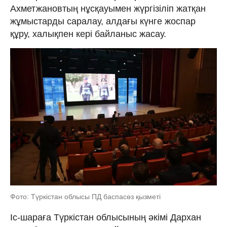
Ахметжановтың нұсқауымен жүргізіліп жатқан
жұмыстарды саралау, алдағы күнге жоспар
құру, халықпен кері байланыс жасау.
Фото: Түркістан облысы ПД баспасөз қызметі
Іс-шараға Түркістан облысының әкімі Дархан