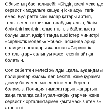
Облыстың бас полицейі: «Біздің киелі мекенде
сервистік модельге көшудің іске асуы тегін
емес. Бұл ретте сақшылар қатары артып,
толығымен техникамен жабдықталып, білім
біліктілігі жетіліп, елмен тығыз байланыста
болуы шарт. Қазіргі таңда Ішкі істер министрі
«сервистік модель» жобасы аясында әрбір
полиция органдары жанынан «Сервистік
орталықтар» салынуы қажет екенін айтқан
болатын.
Сол себептен келесі жылды «қала, аудандағы
полицейлер жылы» деп бекітіп, жеке құрамға
демеу болу мен мәселесіне мән беретін
боламыз. Полиция ғимараттарын жаңартып,
жаңа талапқа сай құрал-жабдықтармен және
сервистік орталықтармен қамтамасыз етеміз»-
атап өтті.