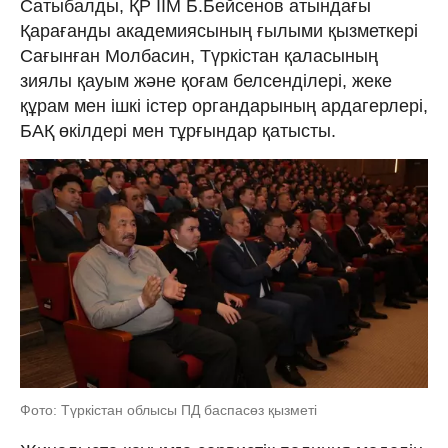
Сатыбалды, ҚР ІІМ Б.Бейсенов атындағы
Қарағанды академиясының ғылыми қызметкері
Сағынған Молбасин, Түркістан қаласының
зиялы қауым және қоғам белсенділері, жеке
құрам мен ішкі істер органдарының ардагерлері,
БАҚ өкілдері мен тұрғындар қатысты.
Фото: Түркістан облысы ПД баспасөз қызметі