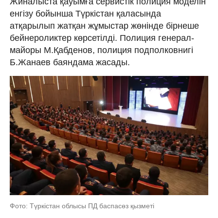
Жиналыста қауымға сервистік полиция моделін
енгізу бойынша Түркістан қаласында
атқарылып жатқан жұмыстар жөнінде бірнеше
бейнероликтер көрсетілді. Полиция генерал-
майоры М.Қабденов, полиция подполковнигі
Б.Жанаев баяндама жасады.
Фото: Түркістан облысы ПД баспасөз қызметі