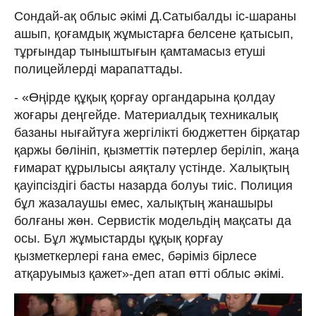
Сондай-ақ облыс әкімі Д.Сатыбалды іс-шараны
ашып, қоғамдық жұмыстарға белсене қатысып,
тұрғындар тыныштығын қамтамасыз етуші
полицейлерді марапаттады.
- «Өңірде құқық қорғау органдарына қолдау
жоғары деңгейде. Материалдық техникалық
базаны нығайтуға жергілікті бюджеттен бірқатар
қаржы бөлініп, қызметтік пәтерлер беріліп, жаңа
ғимарат құрылысы аяқталу үстінде. Халықтың
қауіпсіздігі басты назарда болуы тиіс. Полиция
бұл жазалаушы емес, халықтың жанашыры
болғаны жөн. Сервистік модельдің мақсаты да
осы. Бұл жұмыстарды құқық қорғау
қызметкерлері ғана емес, бәріміз бірлесе
атқаруымыз қажет»-деп атап өтті облыс әкімі.