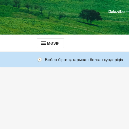
МӘЗІР
Бізбен бірге қатарынан болған күндеріңіз