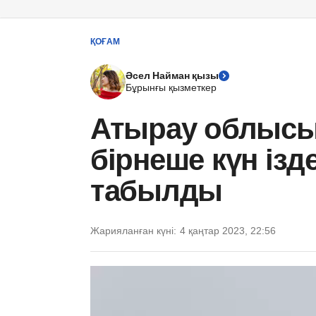
ҚОҒАМ
Әсел Найман қызы
Бұрынғы қызметкер
Атырау облысы
бірнеше күн ізд
табылды
Жарияланған күні:
4 қаңтар 2023, 22:56