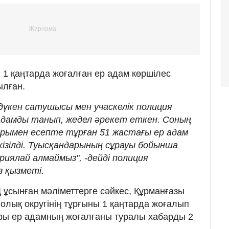
1 қаңтарда жоғалған ер адам көршілес
лған.
үкен сатушысы мен учаскелік полиция
адамды танып, жедел әрекет еткен. Соның
арымен есепте тұрған 51 жастағы ер адам
зілді. Туысқандарының сұрауы бойынша
иялай алмаймыз", -дейді полиция
з қызметі.
ұсынған мәліметтерге сәйкес, Құрманғазы
олық округінің тұрғыны 1 қаңтарда жоғалып
ары ер адамның жоғалғаны туралы хабарды 2