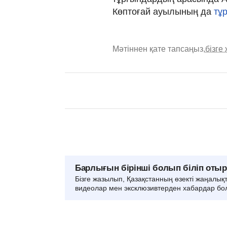
Көптоғай ауылының да
тұ
Мәтіннен қате тапсаңыз,
бізге
Барлығын бірінші болып біліп оты
Бізге жазылып, Қазақстанның өзекті жаңалық
видеолар мен эксклюзивтерден хабардар бо