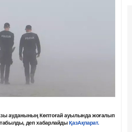
зы ауданының Көптоғай ауылында жоғалып
н табылды, деп хабарлайды
ҚазАқпарат.