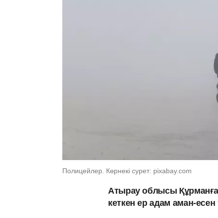
Полицейлер. Көрнекі сурет: pixabay.com
Атырау облысы Құрманға
кеткен ер адам аман-есе