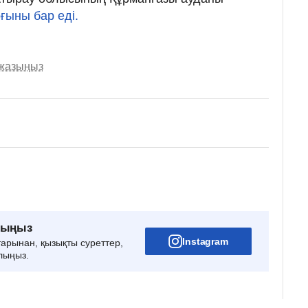
рғыны бар еді.
 жазыңыз
рыңыз
Instagram
тарынан, қызықты суреттер,
лыңыз.