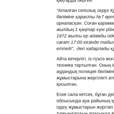
қаңтарда берген.
"Аталған селолық округ 
бөліміне қарасты №7 өрт
орналасқан. Соған қарам
жылдың 1 қаңтар күні үйі
1972 жылғы ер адамды ізд
сағат 17:00 кезінде табы
етпеді", -деп хабарлады қ
Айта кетерлігі, із-түзсіз ж
техника тартылған. Оның і
аудандық полиция бөлімінің
жұмыстарына жергілікті а
қосылған.
Еске сала кетсек, бұған д
облысында ауа райының 
іздеу жұмыстарын жүргізіп
тұрғындардың арасында 