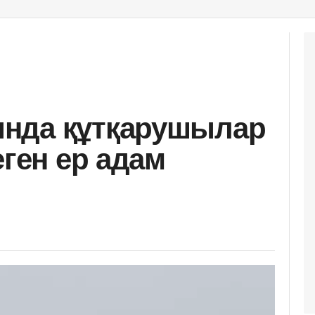
нда құтқарушылар
еген ер адам