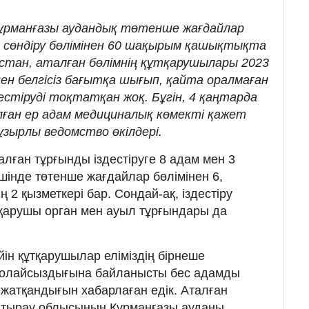
Құрманғазы аудандық төтенше жағдайлар
 сөндіру бөлімінен 60 шақырым қашықтықта
астан, аталған бөлімнің құтқарушылары 2023
нен белгісіз бағытқа шығып, қайта оралмаған
естіруді тоқтатқан жоқ. Бұгін, 4 қаңтарда
лған ер адам медициналық көмекті қажет
ұзырлы ведомство өкілдері.
оғалған тұрғынды іздестіруге 8 адам мен 3
шінде төтенше жағдайлар бөлімінен 6,
 2 қызметкері бар. Сондай-ақ, іздестіру
тқарушы орган мен ауыл тұрғындары да
ейін құтқарушылар еліміздің бірнеше
қолайсыздығына байланысты бес адамды
 жатқандығын хабарлаған едік. Аталған
Атырау облысының Құрманғазы ауданы