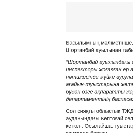
Басылымның мәліметінше, 
Шортанбай ауылынан табы
"Шортанбай ауылындағы д
инспекторы жоғалған ер 
нәтижесінде жүйке аурул
ағайын-туыстарына жеткі
бұдан өзге ақпаратты жар
департаментінің баспасө
Сол сияқты облыстық ТЖД 
ауданындағы Көптоғай сел
кеткен. Осылайша, туыст