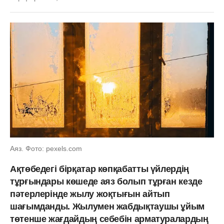
Аяз. Фото: pexels.com
Ақтөбедегі бірқатар көпқабатты үйлердің
тұрғындары көшеде аяз болып тұрған кезде
пәтерлерінде жылу жоқтығын айтып
шағымданды. Жылумен жабдықтаушы ұйым
төтенше жағдайдың себебін арматуралардың