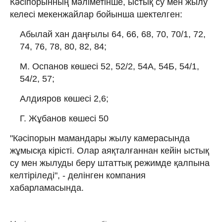
Кәсіпорынның мәліметінше, ыстық су мен жылу
келесі мекенжайлар бойынша шектелген:
Абылай хан даңғылы 64, 66, 68, 70, 70/1, 72,
74, 76, 78, 80, 82, 84;
М. Оспанов көшесі 52, 52/2, 54А, 54Б, 54/1,
54/2, 57;
Алдияров көшесі 2,6;
Г. Жұбанов көшесі 50
"Кәсіпорын мамандары жылу камерасында
жұмысқа кірісті. Олар аяқталғаннан кейін ыстық
су мен жылуды беру штаттық режимде қалпына
келтіріледі", - делінген компания
хабарламасында.