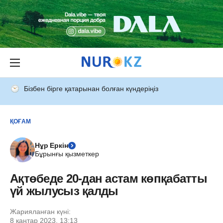
Бізбен бірге қатарынан болған күндеріңіз
ҚОҒАМ
Нұр Еркін
Бұрынғы қызметкер
Ақтөбеде 20-дан астам көпқабатты
үй жылусыз қалды
Жарияланған күні:
8 қаңтар 2023, 13:13