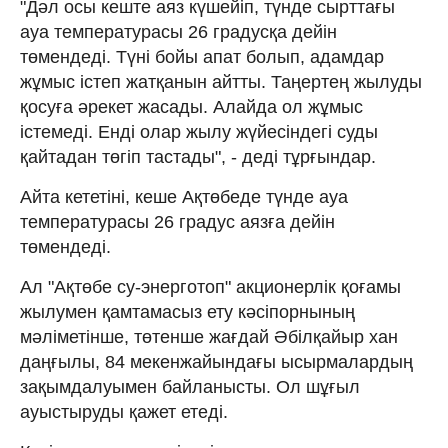
"Дәл осы кеште аяз күшейіп, түнде сырттағы
ауа температурасы 26 градусқа дейін
төмендеді. Түні бойы апат болып, адамдар
жұмыс істеп жатқанын айтты. Таңертең жылуды
қосуға әрекет жасады. Алайда ол жұмыс
істемеді. Енді олар жылу жүйесіндегі суды
қайтадан төгіп тастады", - деді тұрғындар.
Айта кететіні, кеше Ақтөбеде түнде ауа
температурасы 26 градус аязға дейін
төмендеді.
Ал "Ақтөбе су-энерготоп" акционерлік қоғамы
жылумен қамтамасыз ету кәсіпорнының
мәліметінше, төтенше жағдай Әбілқайыр хан
даңғылы, 84 мекенжайындағы ысырмалардың
зақымдалуымен байланысты. Ол шұғыл
ауыстыруды қажет етеді.