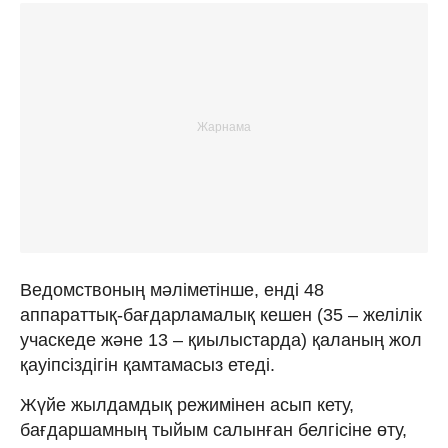
Ведомствоның мәліметінше, енді 48
аппараттық-бағдарламалық кешен (35 – желілік
учаскеде және 13 – қиылыстарда) қаланың жол
қауіпсіздігін қамтамасыз етеді.
Жүйе жылдамдық режимінен асып кету,
бағдаршамның тыйым салынған белгісіне өту,