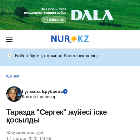
Бізбен бірге қатарынан болған күндеріңіз
ҚОҒАМ
Гүлмира Ерубаева
Контент-ресечер
Таразда "Сергек" жүйесі іске
қосылды
Жарияланған күні:
17 қаңтар 2023, 08:56