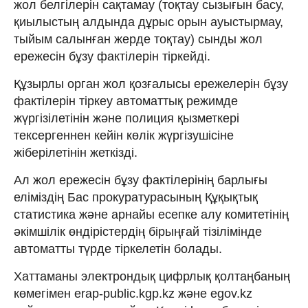
жол белгілерiн сақтамау (тоқтау сызығын басу,
қиылыстың алдында дұрыс орын ауыстырмау,
тыйым салынған жерде тоқтау) сынды жол
ережесін бұзу фактілерін тіркейді.
Құзырлы орган жол қозғалысы ережелерін бұзу
фактілерін тіркеу автоматтық режимде
жүргізілетінін және полиция қызметкері
тексергеннен кейін көлік жүргізушісіне
жіберілетінін жеткізді.
Ал жол ережесін бұзу фактілерінің барлығы
еліміздің Бас прокуратурасының Құқықтық
статистика және арнайы есепке алу комитетінің
әкімшілік өндірістердің бірыңғай тізілімінде
автоматты түрде тіркелетін болады.
Хаттаманы электрондық цифрлық қолтаңбаның
көмегімен erap-public.kgp.kz және egov.kz