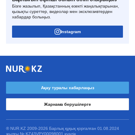
Бізге жазылып, Қазақстанның өзекті жаңалықтарынан,
қызықты суреттер, видеолар мен эксклюзивтерден
хабардар болыңыз.
Instagram
Ақау туралы хабарлаңыз
Жарнама берушілерге
® NUR.KZ 2009-2026 Барлық құқық қорғалған 01.08.2024
жылғы № KZ43VPY00098001 куәлік.