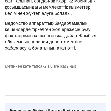
сайттарынан, сондай-ақ Kaspi.kz мобильдік
қосымшасындағы мемлекеттік қызметтер
бөлімінен жүктеп алуға болады.
Ведомство аппараттық-бағдарламалық
кешендерде тіркелген жол ережесін бұзу
фактілерімен келіспеген жағдайда Жамбыл
облысының полиция департаментіне
хабарласуға болатынын атап өтті.
Мәтіннен қате тапсаңыз,
бізге жазыңыз
Барлығын бірінші болып біліп отырыңыз