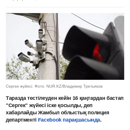
Сергек жүйесі. Фото: NUR.KZ/Владимир Третьяков
Таразда тестілеуден кейін 16 қаңтардан бастап
"Сергек" жүйесі іске қосылды, деп
хабарлайды Жамбыл облыстық полиция
департменті
Facebook парақшасында
.