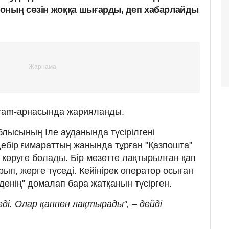
оның сөзін жоққа шығарды, деп хабарлайды
gram-арнасында жарияланды.
лысының Іле ауданында түсірілгені
ебір ғимараттың жанында тұрған "Қазпошта"
ін көруге болады. Бір мезетте лақтырылған қап
п, жерге түседі. Кейінірек оператор осыған
денің" домалап бара жатқанын түсірген.
і. Олар қаппен лақтырады", – дейді