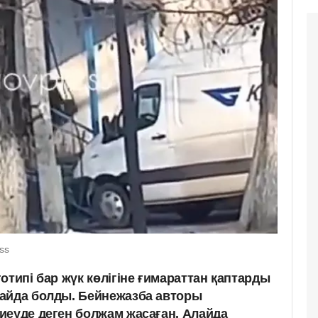
ss
отипі бар жүк көлігіне ғимараттан қаптарды
айда болды. Бейнежазба авторы
иеуде деген болжам жасаған. Алайда