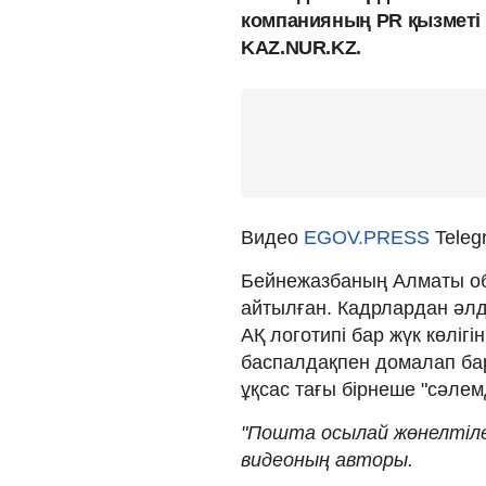
компанияның PR қызметі 
KAZ.NUR.KZ.
Видео
EGOV.PRESS
Tele
Бейнежазбаның Алматы об
айтылған. Кадрлардан әлд
АҚ логотипі бар жүк көліг
баспалдақпен домалап бары
ұқсас тағы бірнеше "сәлем
"Пошта осылай жөнелтілед
видеоның авторы.