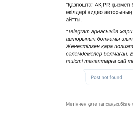
"Қазпошта" АҚ PR қызметі 
өкілдері видео авторыны
айтты.
"Telegram арнасында жар
авторының болжамы шын
Жөнелтілген қара полиэ
сәлемдемелер болмаған. 
тиісті талаптарға сай тие
Мәтіннен қате тапсаңыз,
бізге