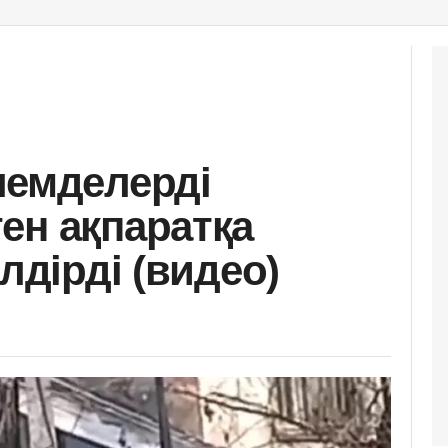
лемделерді
ен ақпаратқа
лдірді (видео)