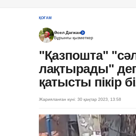
ҚОҒАМ
Әсел Дағжан
Бұрынғы қызметкер
"Қазпошта" "сә
лақтырады" дег
қатысты пікір бі
Жарияланған күні:
30 қаңтар 2023, 13:58