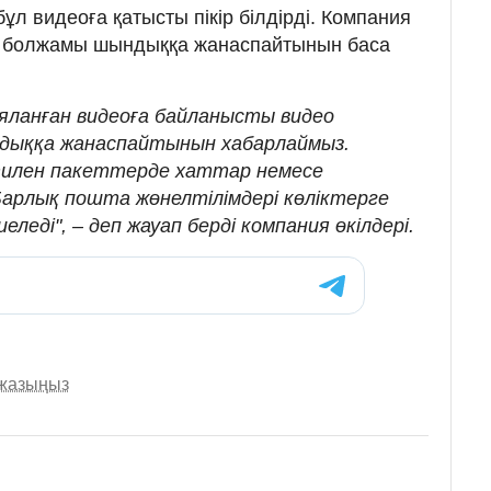
бұл видеоға қатысты пікір білдірді. Компания
ң болжамы шындыққа жанаспайтынын баса
ияланған видеоға байланысты видео
дыққа жанаспайтынын хабарлаймыз.
тилен пакеттерде хаттар немесе
Барлық пошта жөнелтілімдері көліктерге
леді", – деп жауап берді компания өкілдері.
 жазыңыз