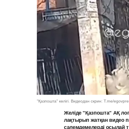
"Қазпошта" көлігі. Видеодан скрин: Т.me/egovpre
Желіде "Қазпошта" АҚ лог
лақтырып жатқан видео п
сәлемдемелерді осылай т