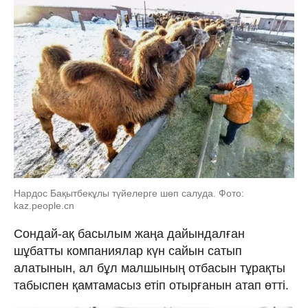
Нардос Бақытбекұлы түйелерге шөп салуда. Фото:
kaz.people.cn
Сондай-ақ басылым жаңа дайындалған
шұбатты компаниялар күн сайын сатып
алатынын, ал бұл малшының отбасын тұрақты
табыспен қамтамасыз етіп отырғанын атап өтті.