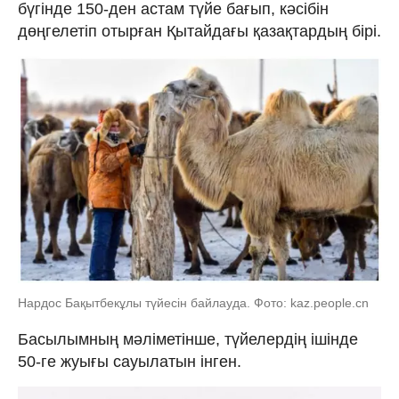
бүгінде 150-ден астам түйе бағып, кәсібін
дөңгелетіп отырған Қытайдағы қазақтардың бірі.
Нардос Бақытбекұлы түйесін байлауда. Фото: kaz.people.cn
Басылымның мәліметінше, түйелердің ішінде
50-ге жуығы сауылатын інген.