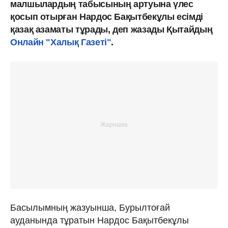
малшылардың табысының артуына үлес
қосып отырған Нардос Бақытбекұлы есімді
қазақ азаматы тұрады, деп жазады Қытайдың
Онлайн "Халық Газеті"
.
Басылымның жазуынша, Бурылтоғай
ауданында тұратын Нардос Бақытбекұлы