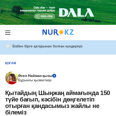
Бізбен бірге қатарынан болған күндеріңіз
ҚОҒАМ
Әсел Найман қызы
Бұрынғы қызметкер
Қытайдың Шыңжаң аймағында 150
түйе бағып, кәсібін дөңгелетіп
отырған қандасымыз жайлы не
білеміз