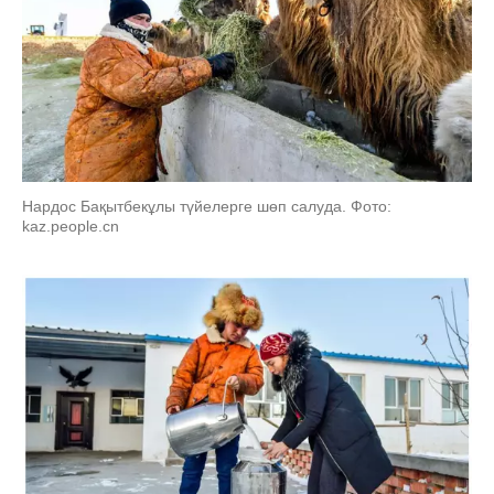
Нардос Бақытбекұлы түйелерге шөп салуда. Фото:
kaz.people.cn