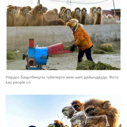
Нардос Бақытбекұлы түйелерге жем-шөп дайындауда. Фото:
kaz.people.cn