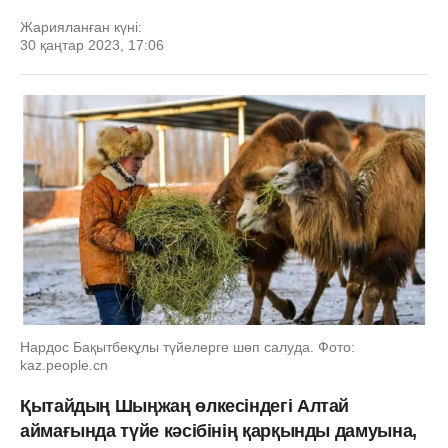
Жарияланған күні:
30 қаңтар 2023, 17:06
Нардос Бақытбекұлы түйелерге шөп салуда. Фото:
kaz.people.cn
Қытайдың Шыңжаң өлкесіндегі Алтай
аймағында түйе кәсібінің қарқынды дамуына,