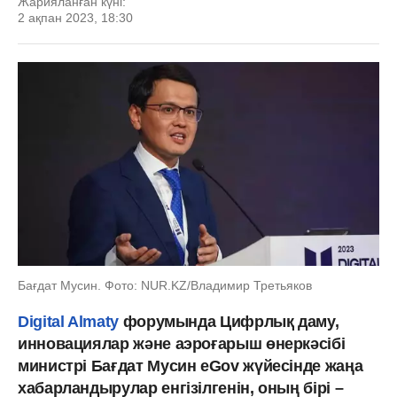
Жарияланған күні:
2 ақпан 2023, 18:30
Бағдат Мусин. Фото: NUR.KZ/Владимир Третьяков
Digital Almaty
форумында Цифрлық даму,
инновациялар және аэроғарыш өнеркәсібі
министрі Бағдат Мусин eGov жүйесінде жаңа
хабарландырулар енгізілгенін, оның бірі –