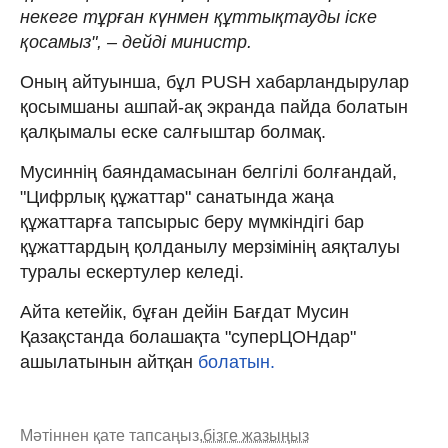
некеге тұрған күнмен құттықтауды іске
қосамыз", – дейді министр.
Оның айтуынша, бұл PUSH хабарландырулар
қосымшаны ашпай-ақ экранда пайда болатын
қалқымалы еске салғыштар болмақ.
Мусиннің баяндамасынан белгілі болғандай,
"Цифрлық құжаттар" санатында жаңа
құжаттарға тапсырыс беру мүмкіндігі бар
құжаттардың қолданылу мерзімінің аяқталуы
туралы ескертулер келеді.
Айта кетейік, бұған дейін Бағдат Мусин
Қазақстанда болашақта "суперЦОНдар"
ашылатынын айтқан
болатын.
Мәтіннен қате тапсаңыз,
бізге жазыңыз