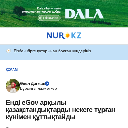
Бізбен бірге қатарынан болған күндеріңіз
ҚОҒАМ
Әсел Дағжан
Бұрынғы қызметкер
Енді eGov арқылы
қазақстандықтарды некеге тұрған
күнімен құттықтайды