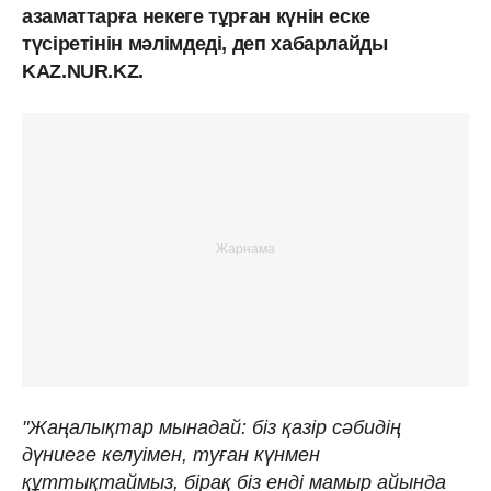
азаматтарға некеге тұрған күнін еске
түсіретінін мәлімдеді, деп хабарлайды
KAZ.NUR.KZ.
"Жаңалықтар мынадай: біз қазір сәбидің
дүниеге келуімен, туған күнмен
құттықтаймыз, бірақ біз енді мамыр айында