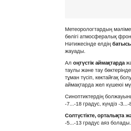
Метеорологтардың мәліме
бөлігі атмосфералық фро
Нәтижесінде елдің
батысы
жауады.
Ал
оңтүстік аймақтарда
жа
таулы және тау бөктерінд
тұман түсіп, көктайғақ бо
аймақтарда жел күшеюі мү
Синоптиктердің болжауын
-7...-18 градус, күндіз -3..
Солтүстікте, орталықта 
-5...-13 градус аяз болады.