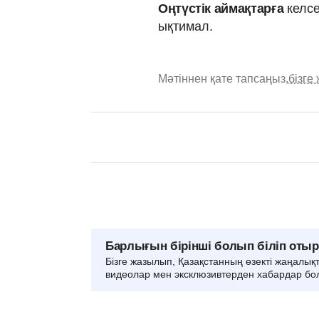
Оңтүстік аймақтарға
келсе
ықтимал.
Мәтіннен қате тапсаңыз,
бізге
Барлығын бірінші болып біліп оты
Бізге жазылып, Қазақстанның өзекті жаңалық
видеолар мен эксклюзивтерден хабардар бо