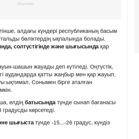
тінше, алдағы күндері республиканың басым
нтальды бөліктердің ықпалында болады.
нда, солтүстігінде және шығысында
қар
уын-шашын жауады деп күтіледі. Оңтүстік,
егі аудандарда қатты жаңбыр мен қар жауып,
луы ықтимал. Сонымен бірге аталған
мкін.
ша, елдің
батысында
түнде сынап бағанасы
.-8 градусды көрсетеді.
және шығыста
түнде -15...-26 градус, күндіз