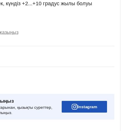
к, күндіз +2...+10 градус жылы болуы
 жазыңыз
рыңыз
Instagram
тарынан, қызықты суреттер,
лыңыз.