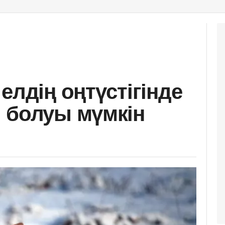
елдің оңтүстігінде
 болуы мүмкін