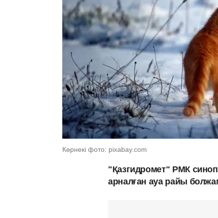
Көрнекі фото: pixabay.com
"Қазгидромет" РМК синопт
арналған ауа райы болж