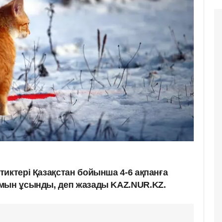
иктері Қазақстан бойынша 4-6 ақпанға
амын ұсынды, деп жазады KAZ.NUR.KZ.