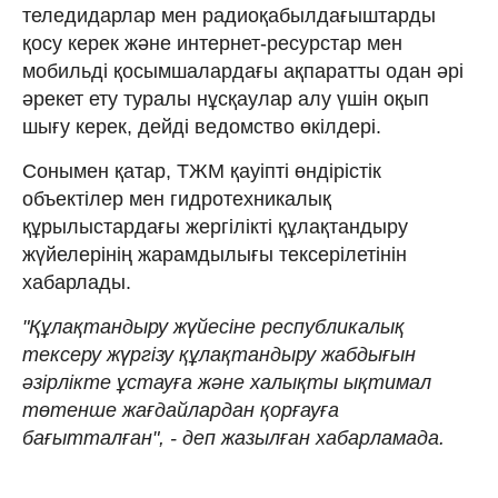
теледидарлар мен радиоқабылдағыштарды
қосу керек және интернет-ресурстар мен
мобильді қосымшалардағы ақпаратты одан әрі
әрекет ету туралы нұсқаулар алу үшін оқып
шығу керек, дейді ведомство өкілдері.
Сонымен қатар, ТЖМ қауіпті өндірістік
объектілер мен гидротехникалық
құрылыстардағы жергілікті құлақтандыру
жүйелерінің жарамдылығы тексерілетінін
хабарлады.
"Құлақтандыру жүйесіне республикалық
тексеру жүргізу құлақтандыру жабдығын
әзірлікте ұстауға және халықты ықтимал
төтенше жағдайлардан қорғауға
бағытталған", - деп жазылған хабарламада.