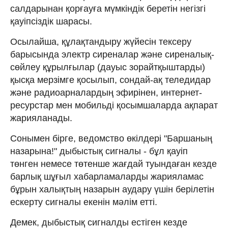
салдарынан қорғауға мүмкіндік беретін негізгі
қауіпсіздік шарасы.
Осылайша, құлақтандыру жүйесін тексеру
барысында электр сиреналар және сиреналық-
сөйлеу құрылғылар (дауыс зорайтқыштарды)
қысқа мерзімге қосылып, сондай-ақ теледидар
және радиоарналардың эфирінен, интернет-
ресурстар мен мобильді қосымшаларда ақпарат
жарияланады.
Сонымен бірге, ведомство өкілдері "Баршаның
назарына!" дыбыстық сигналы - бұл қауіп
төнген немесе төтенше жағдай туындаған кезде
барлық шұғыл хабарламаларды жарияламас
бұрын халықтың назарын аудару үшін берілетін
ескерту сигналы екенін мәлім етті.
Демек, дыбыстық сигналды естіген кезде