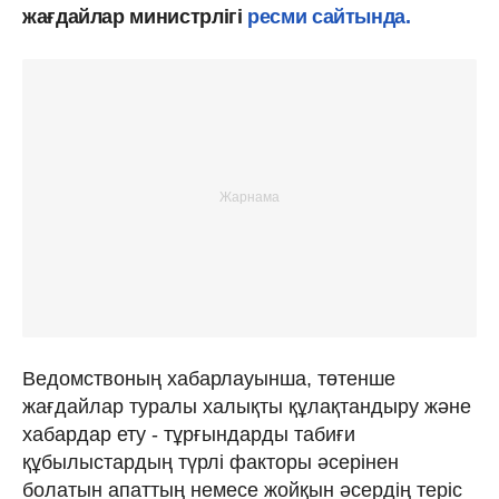
жағдайлар министрлігі
ресми сайтында.
Ведомствоның хабарлауынша, төтенше
жағдайлар туралы халықты құлақтандыру және
хабардар ету - тұрғындарды табиғи
құбылыстардың түрлі факторы әсерінен
болатын апаттың немесе жойқын әсердің теріс