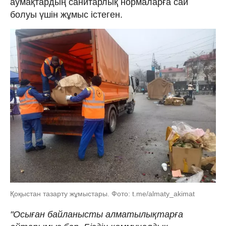
аумақтардың санитарлық нормаларға сай
болуы үшін жұмыс істеген.
Қоқыстан тазарту жұмыстары. Фото: t.me/almaty_akimat
"Осыған байланысты алматылықтарға