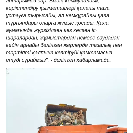
айтарымыз бар. Біздің коммуналдық
көріктендіру қызметшілері қаланы таза
ұстауға тырысады, ал немқұрайлы қала
тұрғындары оларға жұмыс қосады. Қала
аумағында жүргізілген кез келген іс-
шаралардан, жұмыстардан немесе саудадан
кейін арнайы бөлінген жерлерде тазалық пен
тәртіпті қалпына келтіруді қамтамасыз
етуді сұраймыз", - делінген хабарламада.