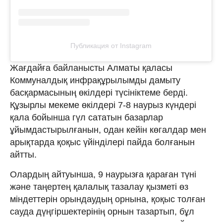
Публикация от Instagram
Жағдайға байланысты Алматы қаласы
Коммуналдық инфрақұрылымды дамыту
басқармасының өкілдері түсініктеме берді.
Құзырлы мекеме өкілдері 7-8 наурыз күндері
қала бойынша гүл сататын базарлар
ұйымдастырылғанын, одан кейін көгалдар мен
арықтарда қоқыс үйінділері пайда болғанын
айтты.
Олардың айтуынша, 9 наурызға қараған түні
және таңертең қалалық тазалау қызметі өз
міндеттерін орындаудың орнына, қоқыс толған
сауда дүңгіршектерінің орнын тазартып, бұл