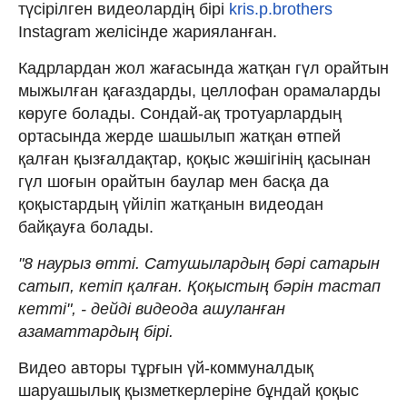
түсірілген видеолардің бірі
kris.p.brothers
Instagram желісінде жарияланған.
Кадрлардан жол жағасында жатқан гүл орайтын
мыжылған қағаздарды, целлофан орамаларды
көруге болады. Сондай-ақ тротуарлардың
ортасында жерде шашылып жатқан өтпей
қалған қызғалдақтар, қоқыс жәшігінің қасынан
гүл шоғын орайтын баулар мен басқа да
қоқыстардың үйіліп жатқанын видеодан
байқауға болады.
"8 наурыз өтті. Сатушылардың бәрі сатарын
сатып, кетіп қалған. Қоқыстың бәрін тастап
кетті", - дейді видеода ашуланған
азаматтардың бірі.
Видео авторы тұрғын үй-коммуналдық
шаруашылық қызметкерлеріне бұндай қоқыс