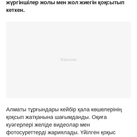
жүргіншілер жолы мен жол жиегін қоқсытып
кеткен.
Алматы тұрғындары кейбір қала көшелерінің
қоқсып жатқанына шағымданды. Оқиға
куәгерлері желіде видеолар мен
фотосуреттерді жариялады. Үйілген қоқыс