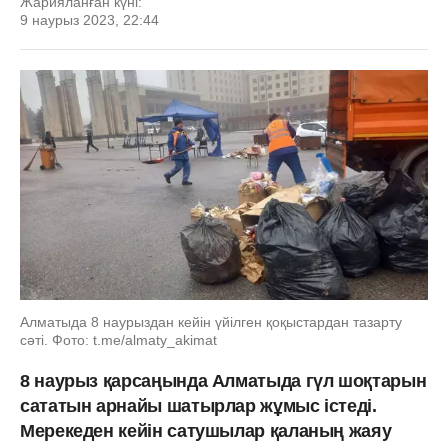
Жарияланған күні:
9 наурыз 2023, 22:44
Алматыда 8 наурыздан кейін үйілген қоқыстардан тазарту
сәті. Фото: t.me/almaty_akimat
8 наурыз қарсаңында Алматыда гүл шоқтарын
сататын арнайы шатырлар жұмыс істеді.
Мерекеден кейін сатушылар қаланың жаяу