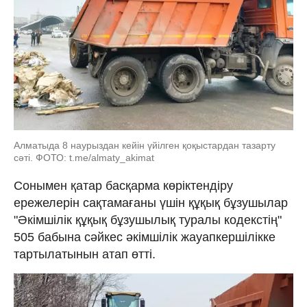
Алматыда 8 наурыздан кейін үйілген қоқыстардан тазарту
сәті. ФОТО: t.me/almaty_akimat
Сонымен қатар басқарма көріктендіру
ережелерін сақтамағаны үшін құқық бұзушылар
"Әкімшілік құқық бұзушылық туралы кодекстің"
505 бабына сәйкес әкімшілік жауапкершілікке
тартылатынын атап өтті.