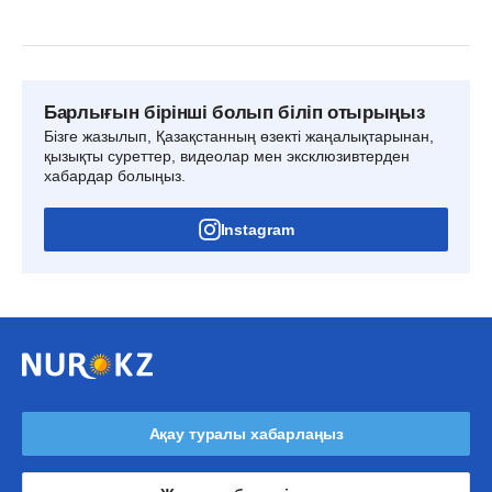
Барлығын бірінші болып біліп отырыңыз
Бізге жазылып, Қазақстанның өзекті жаңалықтарынан,
қызықты суреттер, видеолар мен эксклюзивтерден
хабардар болыңыз.
Instagram
Ақау туралы хабарлаңыз