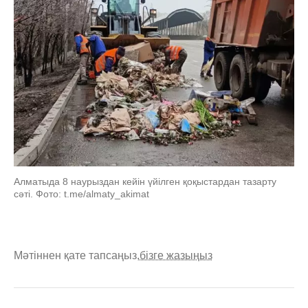
Алматыда 8 наурыздан кейін үйілген қоқыстардан тазарту
сәті. Фото: t.me/almaty_akimat
Мәтіннен қате тапсаңыз,
бізге жазыңыз