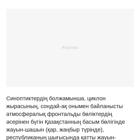
Синоптиктердің болжамынша, циклон
жырасының, сондай-ақ онымен байланысты
атмосфералық фронтальды бөліктердің
әсерінен бүгін Қазақстанның басым бөлігінде
жауын-шашын (қар, жаңбыр түрінде),
республиканың шығысында қатты жауын-