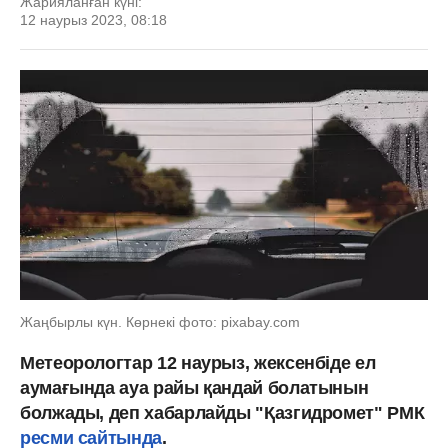
Жарияланған күні:
12 наурыз 2023, 08:18
Жаңбырлы күн. Көрнекі фото: pixabay.com
Метеорологтар 12 наурыз, жексенбіде ел
аумағында ауа райы қандай болатынын
болжады, деп хабарлайды "Қазгидромет" РМК
ресми сайтында
.