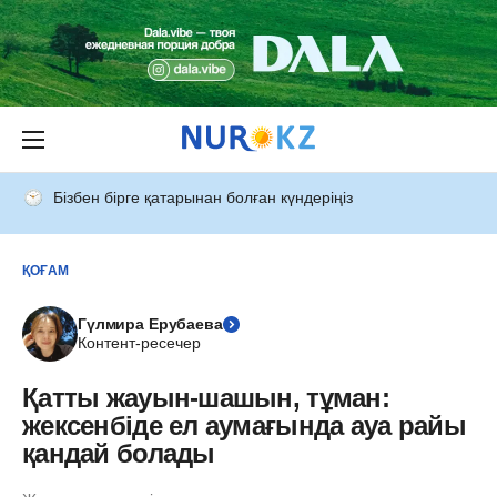
Бізбен бірге қатарынан болған күндеріңіз
ҚОҒАМ
Гүлмира Ерубаева
Контент-ресечер
Қатты жауын-шашын, тұман:
жексенбіде ел аумағында ауа райы
қандай болады