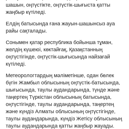
шашын, оңтүстікте, оңтүстік-шығыста қатты
жаңбыр күтіледі.
Елдің батысында ғана жауын-шашынсыз ауа
райы сақталады.
Сонымен қатар республика бойынша тұман,
желдің күшеюі, көктайғақ, Қазақстанның
оңтүстігінде, оңтүстік-шығысында найзағай
күтіледі.
Метеорологтардың мәліметінше, одан бөлек
бүгін Жамбыл облысының оңтүстік-батысында,
шығысында, таулы аудандарында, түнде және
таңертең Түркістан облысының батысында,
оңтүстігінде, таулы аудандарында, таңертең
және күндіз Алматы облысының оңтүстігінде,
таулы аудандарында, күндіз Жетісу облысының
таулы аудандарында қатты жаңбыр жауады.