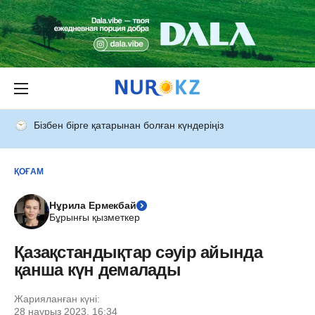
Бізбен бірге қатарынан болған күндеріңіз
ҚОҒАМ
Нұрила Ермекбай
Бұрынғы қызметкер
Қазақстандықтар сәуір айында
қанша күн демалады
Жарияланған күні:
28 наурыз 2023, 16:34