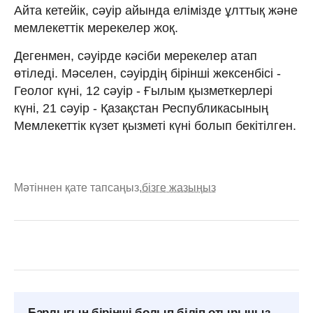
Айта кетейік, сәуір айында елімізде ұлттық және
мемлекеттік мерекелер жоқ.
Дегенмен, сәуірде кәсіби мерекелер атап
өтіледі. Мәселен, сәуірдің бірінші жексенбісі -
Геолог күні, 12 сәуір - Ғылым қызметкерлері
күні, 21 сәуір - Қазақстан Республикасының
Мемлекеттік күзет қызметі күні болып бекітілген.
Мәтіннен қате тапсаңыз,
бізге жазыңыз
Барлығын бірінші болып біліп отырыңыз