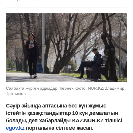
Саябақта жүрген адамдар. Көрнекі фото: NUR.KZ/Владимир
Третьяков
Сәуір айында аптасына бес күн жұмыс
істейтін қазақстандықтар 10 күн демалатын
болады, деп хабарлайды KAZ.NUR.KZ тілшісі
egov.kz
порталына сілтеме жасап.