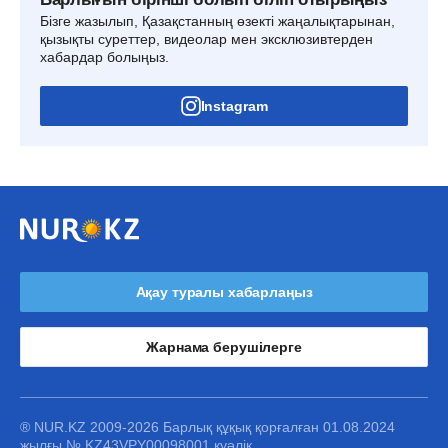
Бізге жазылып, Қазақстанның өзекті жаңалықтарынан,
қызықты суреттер, видеолар мен эксклюзивтерден
хабардар болыңыз.
Instagram
Ақау туралы хабарлаңыз
Жарнама берушілерге
® NUR.KZ 2009-2026 Барлық құқық қорғалған 01.08.2024
жылғы № KZ43VPY00098001 куәлік.