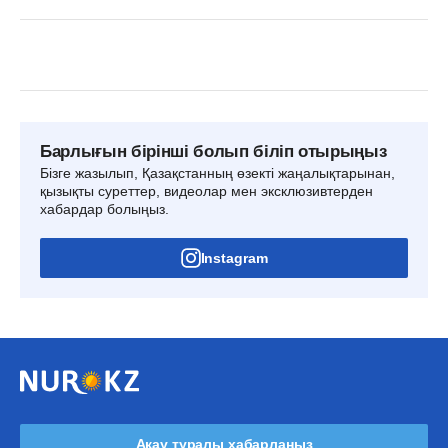
Барлығын бірінші болып біліп отырыңыз
Бізге жазылып, Қазақстанның өзекті жаңалықтарынан,
қызықты суреттер, видеолар мен эксклюзивтерден
хабардар болыңыз.
Instagram
Ақау туралы хабарлаңыз