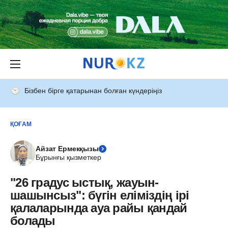
Бізбен бірге қатарынан болған күндеріңіз
ҚОҒАМ
Айзат Ермекқызы
Бұрынғы қызметкер
"26 градус ыстық, жауын-
шашынсыз": бүгін еліміздің ірі
қалаларында ауа райы қандай
болады