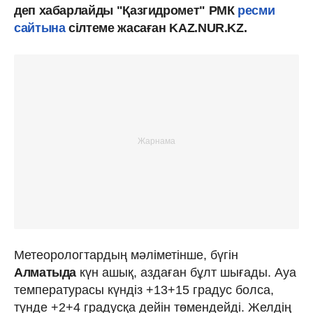
деп хабарлайды "Қазгидромет" РМК
ресми
сайтына
сілтеме жасаған KAZ.NUR.KZ.
Метеорологтардың мәліметінше, бүгін
Алматыда
күн ашық, аздаған бұлт шығады. Ауа
температурасы күндіз +13+15 градус болса,
түнде +2+4 градусқа дейін төмендейді. Желдің