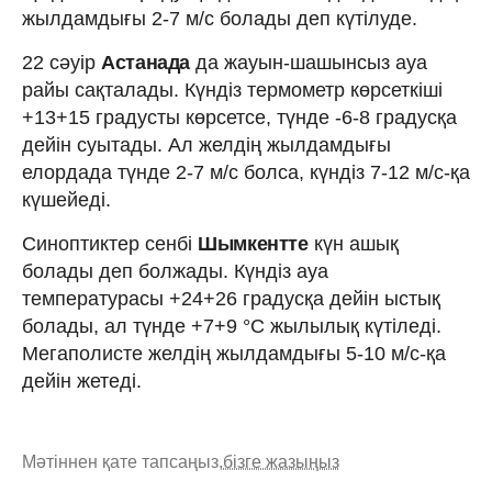
жылдамдығы 2-7 м/с болады деп күтілуде.
22 сәуір
Астанада
да жауын-шашынсыз ауа
райы сақталады. Күндіз термометр көрсеткіші
+13+15 градусты көрсетсе, түнде -6-8 градусқа
дейін суытады. Ал желдің жылдамдығы
елордада түнде 2-7 м/с болса, күндіз 7-12 м/с-қа
күшейеді.
Синоптиктер сенбі
Шымкентте
күн ашық
болады деп болжады. Күндіз ауа
температурасы +24+26 градусқа дейін ыстық
болады, ал түнде +7+9 °C жылылық күтіледі.
Мегаполисте желдің жылдамдығы 5-10 м/с-қа
дейін жетеді.
Мәтіннен қате тапсаңыз,
бізге жазыңыз