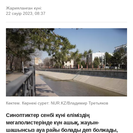
Жарияланған күні:
22 сәуір 2023, 08:37
Көктем. Көрнекі сурет: NUR.KZ/Владимир Третьяков
Синоптиктер сенбі күні еліміздің
мегаполистерінде күн ашық, жауын-
шашынсыз ауа райы болады деп болжады,