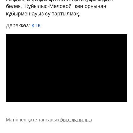
бөлек, "Құйылыс-Меловой" кен орнынан
құбырмен ауыз су тартылмақ.
Дереккөз:
КТК
Мәтіннен қате тапсаңыз,
бізге жазыңыз