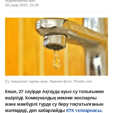
Жарияланған күні:
28 сәуір 2023, 10:29
Су тамшылап тұрған кран. Көрнекі фото: Рexels.com
Кеше, 27 сәуірде Ақтауда ауыз су толығымен
өшірілді. Коммуналдық мекеме жоспарлы
және мәжбүрлі түрде су беру тоқтатылғанын
мәлімдеді, деп хабарлайды
КТК телеарнасы
.