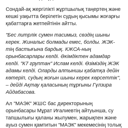
Сондай-ақ жергілікті жұртшылық таңертең және
кешкі уақытта берілетін судың қысымы жоғарғы
қабаттарға жетпейтінін айтты.
"Бес литрлік сумен тасимыз, сөздің шыны
керек. Жиналыс болмады емес, болды. ЖЭК-
тің бастығына бардық. КЖСА-ның
орынбасарлары келді. Әкімдіктен адамдар
келді. "К7 груптан" Ислам келді. Өзіміздің ЖЭК
адамы келді. Оларды алтыншы қабатқа дейін
көтеріп, судың жоғын шыны керек көрсеттік",
– дейді Ақтау қаласының тұрғыны Гүлзира
Айдабасова.
Ал "МАЭК" ЖШС бас директорының
орынбасары Мұрат Иғалиевтің айтуынша, су
тапшылығы қаланы жылумен, жарықпен және
ауыз сумен қамтитын "МАЭК" мекемесінің толық