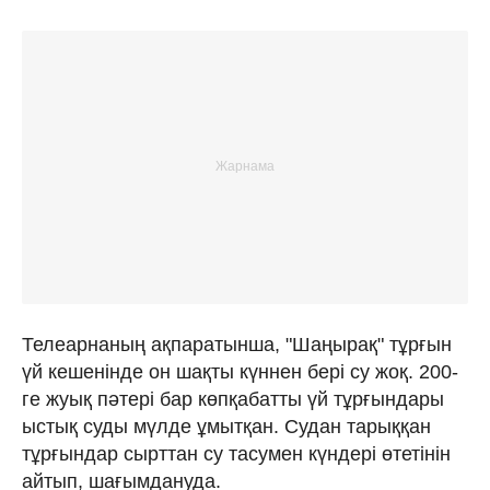
Телеарнаның ақпаратынша, "Шаңырақ" тұрғын
үй кешенінде он шақты күннен бері су жоқ. 200-
ге жуық пәтері бар көпқабатты үй тұрғындары
ыстық суды мүлде ұмытқан. Судан тарыққан
тұрғындар сырттан су тасумен күндері өтетінін
айтып, шағымдануда.