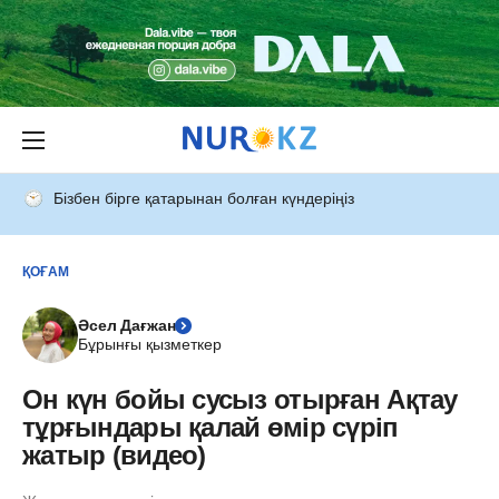
Бізбен бірге қатарынан болған күндеріңіз
ҚОҒАМ
Әсел Дағжан
Бұрынғы қызметкер
Он күн бойы сусыз отырған Ақтау
тұрғындары қалай өмір сүріп
жатыр (видео)