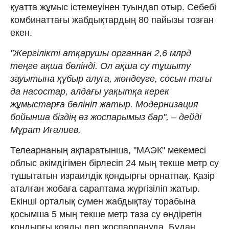
қуатта жұмыс істемеуінен туындап отыр. Себебі
комбинаттағы жабдықтардың 80 пайызы тозған
екен.
"Жергілікті атқарушы органнан 2,6 млрд
теңге ақша бөлінді. Ол ақша су тұшыту
зауытына құбыр алуға, жөндеуге, сосын тағы
да насостар, алдағы уақытқа керек
жұмыстарға бөлініп жатыр. Модернизация
бойынша біздің өз жоспарымыз бар", – дейді
Мұрат Иғалиев.
Телеарнаның ақпаратынша, "МАЭК" мекемесі
облыс әкімдігімен бірлесіп 24 мың текше метр су
тұшытатын израилдік қондырғы орнатпақ. Қазір
аталған жобаға сараптама жүргізіліп жатыр.
Екінші орталық сумен жабдықтау торабына
қосымша 5 мың текше метр таза су өндіретін
қондырғы қояды деп жоспарлануда. Бұдан