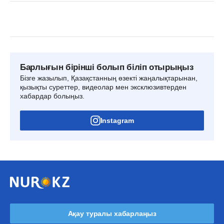
Барлығын бірінші болып біліп отырыңыз
Бізге жазылып, Қазақстанның өзекті жаңалықтарынан,
қызықты суреттер, видеолар мен эксклюзивтерден
хабардар болыңыз.
Instagram
Ақау туралы хабарлаңыз