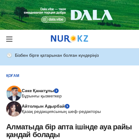
Бізбен бірге қатарынан болған күндеріңіз
ҚОҒАМ
Сәке Қанатұлы
Бұрынғы қызметкер
Айтолқын Адырбай
Қазақ редакциясының шеф-редакторы
Алматыда бір апта ішінде ауа райы
қандай болады