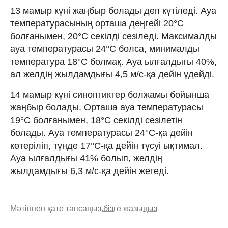
13 мамыр күні жаңбыр болады деп күтіледі. Ауа
температурасының орташа деңгейі 20°C
болғанымен, 20°C секілді сезіледі. Максималды
ауа температурасы 24°C болса, минималды
температура 18°C болмақ. Ауа ылғалдығы 40%,
ал желдің жылдамдығы 4,5 м/с-қа дейін үдейді.
14 мамыр күні синоптиктер болжамы бойынша
жаңбыр болады. Орташа ауа температурасы
19°C болғанымен, 18°C секілді сезілетін
болады. Ауа температурасы 24°C-қа дейін
көтеріліп, түнде 17°C-қа дейін түсуі ықтимал.
Ауа ылғалдығы 41% болып, желдің
жылдамдығы 6,3 м/с-қа дейін жетеді.
Мәтіннен қате тапсаңыз,
бізге жазыңыз