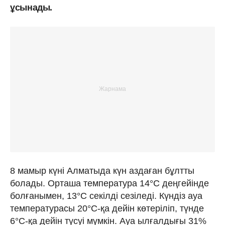
ұсынады.
8 мамыр күні Алматыда күн аздаған бұлтты
болады. Орташа температура 14°C деңгейінде
болғанымен, 13°C секілді сезіледі. Күндіз ауа
температурасы 20°C-қа дейін көтеріліп, түнде
6°C-қа дейін түсуі мүмкін. Ауа ылғалдығы 31%