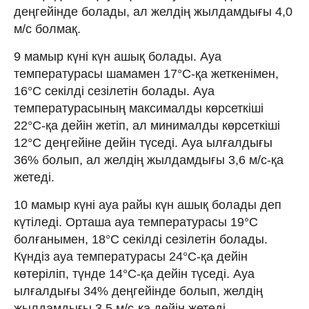
деңгейінде болады, ал желдің жылдамдығы 4,0
м/с болмақ.
9 мамыр күні күн ашық болады. Ауа
температурасы шамамен 17°C-қа жеткенімен,
16°C секілді сезілетін болады. Ауа
температурасының максималды көрсеткіші
22°C-қа дейін жетіп, ал минималды көрсеткіші
12°C деңгейіне дейін түседі. Ауа ылғалдығы
36% болып, ал желдің жылдамдығы 3,6 м/с-қа
жетеді.
10 мамыр күні ауа райы күн ашық болады деп
күтіледі. Орташа ауа температурасы 19°C
болғанымен, 18°C секілді сезілетін болады.
Күндіз ауа температурасы 24°C-қа дейін
көтеріліп, түнде 14°C-қа дейін түседі. Ауа
ылғалдығы 34% деңгейінде болып, желдің
жылдамдығы 3,5 м/с-қа дейін жетеді.