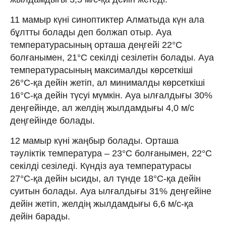
11 мамыр күні синоптиктер Алматыда күн ала
бұлтты болады деп болжап отыр. Ауа
температурасының орташа деңгейі 22°C
болғанымен, 21°C секілді сезілетін болады. Ауа
температурасының максималды көрсеткіші
26°C-қа дейін жетіп, ал минималды көрсеткіші
16°C-қа дейін түсуі мүмкін. Ауа ылғалдығы 30%
деңгейінде, ал желдің жылдамдығы 4,0 м/с
деңгейінде болады.
12 мамыр күні жаңбыр болады. Орташа
тәуліктік температура – 23°C болғанымен, 22°C
секілді сезіледі. Күндіз ауа температурасы
27°C-қа дейін ысиды, ал түнде 18°C-қа дейін
суитын болады. Ауа ылғалдығы 31% деңгейіне
дейін жетіп, желдің жылдамдығы 6,6 м/с-қа
дейін барады.