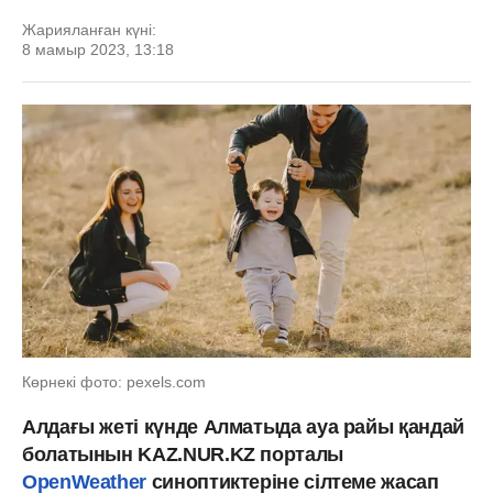
Жарияланған күні:
8 мамыр 2023, 13:18
Көрнекі фото: pexels.com
Алдағы жеті күнде Алматыда ауа райы қандай
болатынын KAZ.NUR.KZ порталы
OpenWeather
синоптиктеріне сілтеме жасап