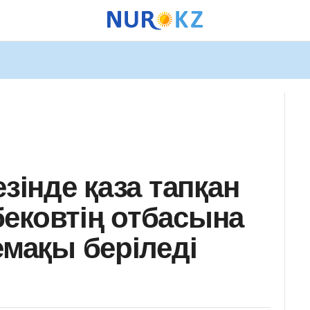
езінде қаза тапқан
ековтің отбасына
емақы беріледі