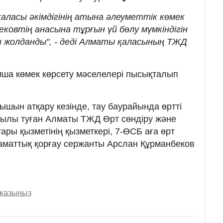
ласы әкімдігінің атына әлеуметтік көмек
ековтің анасына тұрғын үй бөлу мүмкіндігін
 жолданды", - деді Алматы қаласының ТЖД
мша көмек көрсету мәселелері пысықталып
рышын атқару кезінде, тау баурайында өртті
жылы туған Алматы ТЖД Өрт сөндіру және
ры қызметінің қызметкері, 7-ӨСБ аға өрт
аматтық қорғау сержанты Арслан Құрманбеков
 жазыңыз