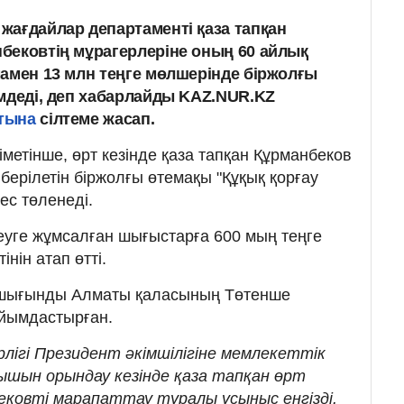
жағдайлар департаменті қаза тапқан
бековтің мұрагерлеріне оның 60 айлық
мамен 13 млн теңге мөлшерінде біржолғы
імдеді, деп хабарлайды KAZ.NUR.KZ
йтына
сілтеме жасап.
етінше, өрт кезінде қаза тапқан Құрманбеков
берілетін біржолғы өтемақы "Құқық қорғау
ес төленеді.
уге жұмсалған шығыстарға 600 мың теңге
нін атап өтті.
шығынды Алматы қаласының Төтенше
ұйымдастырған.
лігі Президент әкімшілігіне мемлекеттік
ышын орындау кезінде қаза тапқан өрт
ековті марапаттау туралы ұсыныс енгізді.