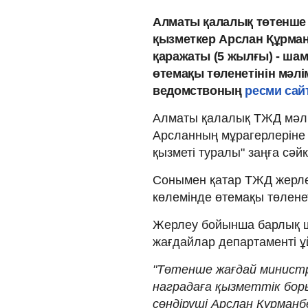
Алматы қалалық төтенше 
қызметкер Арслан Құрман
қаражаты (5 жылғы) - ша
өтемақы төленетінін мәл
ведомствоның
ресми са
Алматы қалалық ТЖД мәлім
Арсланның мұрагерлеріне 
қызметі туралы" заңға сәйк
Сонымен қатар ТЖД жерле
көлемінде өтемақы төленеті
Жерлеу бойынша барлық 
жағдайлар департаменті 
"Төтенше жағдай министр
наградаға қызметтік бор
сөндіруші Арслан Құрманб