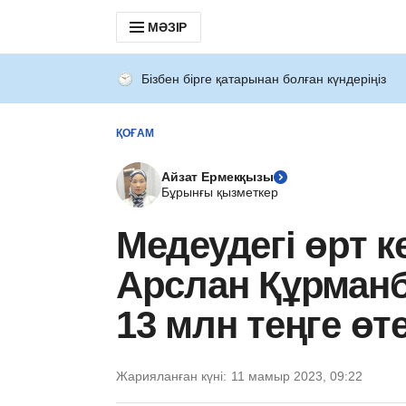
МӘЗІР
Бізбен бірге қатарынан болған күндеріңіз
ҚОҒАМ
Айзат Ермекқызы
Бұрынғы қызметкер
Медеудегі өрт к
Арслан Құрманб
13 млн теңге өт
Жарияланған күні:
11 мамыр 2023, 09:22