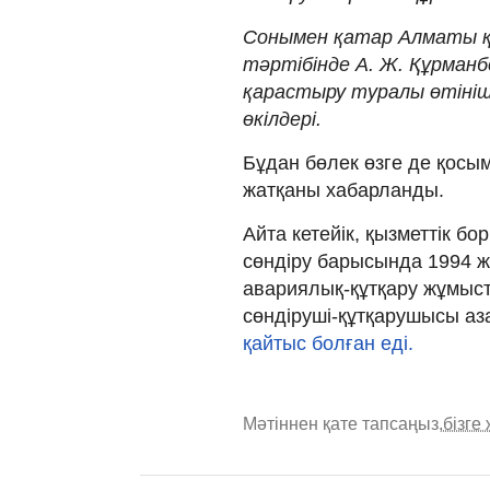
Сонымен қатар Алматы қа
тәртібінде А. Ж. Құрманб
қарастыру туралы өтініш
өкілдері.
Бұдан бөлек өзге де қосы
жатқаны хабарланды.
Айта кетейік, қызметтік бо
сөндіру барысында 1994 
авариялық-құтқару жұмыста
сөндіруші-құтқарушысы аз
қайтыс болған еді.
Мәтіннен қате тапсаңыз,
бізге