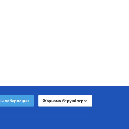
лы хабарлаңыз
Жарнама берушілерге