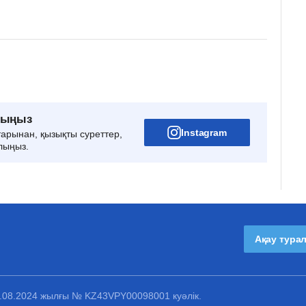
рыңыз
Instagram
тарынан, қызықты суреттер,
лыңыз.
Ақау тура
1.08.2024 жылғы № KZ43VPY00098001 куәлік.