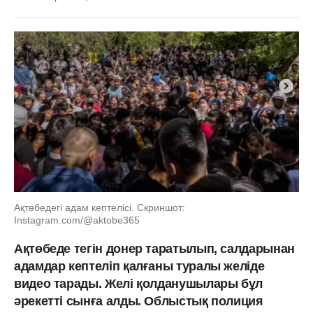
Ақтөбедегі адам кептелісі. Скриншот:
Instagram.com/@aktobe365
Ақтөбеде тегін донер таратылып, салдарынан
адамдар кептеліп қалғаны туралы желіде
видео тарады. Желі қолданушылары бұл
әрекетті сынға алды. Облыстық полиция