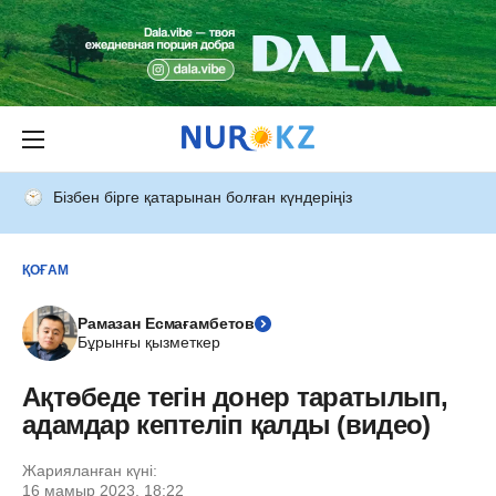
Бізбен бірге қатарынан болған күндеріңіз
ҚОҒАМ
Рамазан Есмағамбетов
Бұрынғы қызметкер
Ақтөбеде тегін донер таратылып,
адамдар кептеліп қалды (видео)
Жарияланған күні:
16 мамыр 2023, 18:22