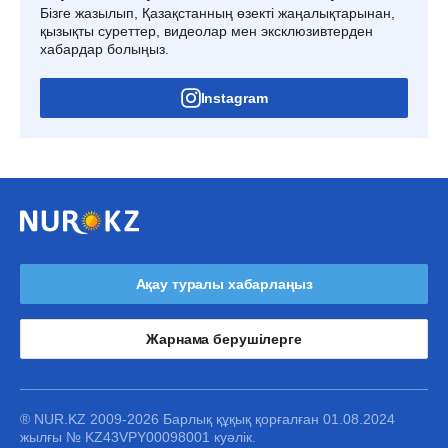
Бізге жазылып, Қазақстанның өзекті жаңалықтарынан,
қызықты суреттер, видеолар мен эксклюзивтерден
хабардар болыңыз.
Instagram
Ақау туралы хабарлаңыз
Жарнама берушілерге
® NUR.KZ 2009-2026 Барлық құқық қорғалған 01.08.2024
жылғы № KZ43VPY00098001 куәлік.