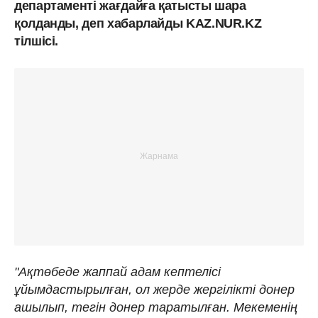
департаменті жағдайға қатысты шара
қолданды, деп хабарлайды KAZ.NUR.KZ
тілшісі.
"Ақтөбеде жаппай адам кептелісі
ұйымдастырылған, ол жерде жергілікті донер
ашылып, тегін донер таратылған. Мекеменің