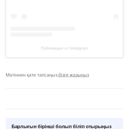
Публикация от Instagram
Мәтіннен қате тапсаңыз,
бізге жазыңыз
Барлығын бірінші болып біліп отырыңыз