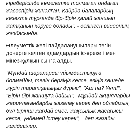
кіреберісінде кәмелетке толмаған ондаған
жасөспірім жиналған. Кадрда балалардың
кезекте тұрғанда бір-бірін қалай жаншып
жатқанын көруге болады", - делінген видеоның
жазбасында.
Әлеуметтік желі пайдаланушылары тегін
донерге келген адамдардың іс-әрекеті мен
мінез-құлқын сынға алды.
"Мұндай шараларды ұйымдастыруға
болмайды, тегін бергіңіз келсе, өзіңіз көшеде
жүріп таратқаныңыз дұрыс", "Аш па? Ұят!",
"Бірін бірі жаншуға дайын", "Мұндай акцияларды
жариялағандарды жазалау керек деп ойлаймын,
бұл бірінші жағдай емес, жақсылық жасағысы
келсе, үндемей істеу керек", - деп жазады
желідегілер.