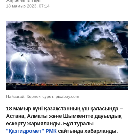
Жарияланған күні:
18 мамыр 2023, 07:14
Найзағай. Көрнекі сурет: pixabay.com
18 мамыр күні Қазақстанның үш қаласында –
Астана, Алматы және Шымкентте дауылдық
ескерту жарияланды. Бұл туралы
"Қазгидромет" РМК
сайтында хабарланды.