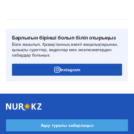
Барлығын бірінші болып біліп отырыңыз
Бізге жазылып, Қазақстанның өзекті жаңалықтарынан,
қызықты суреттер, видеолар мен эксклюзивтерден
хабардар болыңыз.
Instagram
Ақау туралы хабарлаңыз