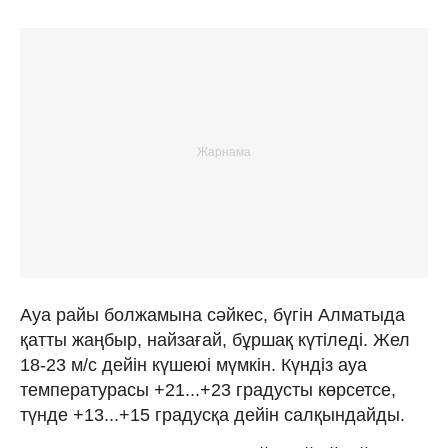
Ауа райы болжамына сәйкес, бүгін Алматыда
қатты жаңбыр, найзағай, бұршақ күтіледі. Жел
18-23 м/с дейін күшеюі мүмкін. Күндіз ауа
температурасы +21...+23 градусты көрсетсе,
түнде +13...+15 градусқа дейін салқындайды.