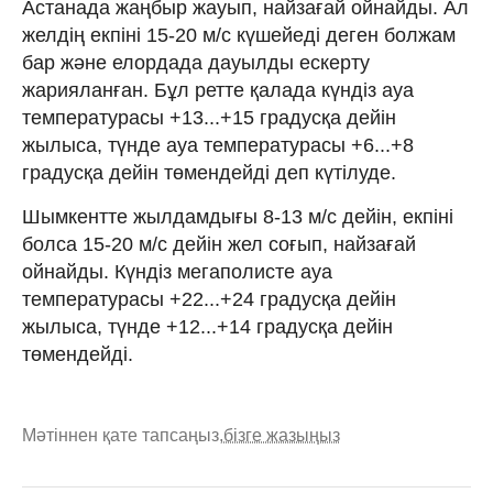
Астанада жаңбыр жауып, найзағай ойнайды. Ал
желдің екпіні 15-20 м/с күшейеді деген болжам
бар және елордада дауылды ескерту
жарияланған. Бұл ретте қалада күндіз ауа
температурасы +13...+15 градусқа дейін
жылыса, түнде ауа температурасы +6...+8
градусқа дейін төмендейді деп күтілуде.
Шымкентте жылдамдығы 8-13 м/с дейін, екпіні
болса 15-20 м/с дейін жел соғып, найзағай
ойнайды. Күндіз мегаполисте ауа
температурасы +22...+24 градусқа дейін
жылыса, түнде +12...+14 градусқа дейін
төмендейді.
Мәтіннен қате тапсаңыз,
бізге жазыңыз