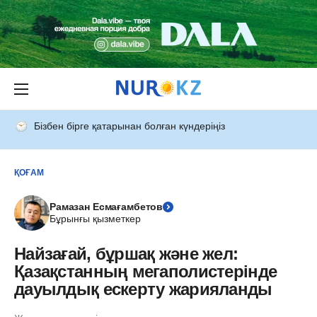
Бізбен бірге қатарынан болған күндеріңіз
ҚОҒАМ
Рамазан Есмағамбетов
Бұрынғы қызметкер
Найзағай, бұршақ және жел:
Қазақстанның мегаполистерінде
дауылдық ескерту жарияланды