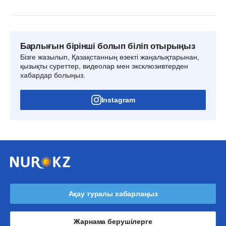
Барлығын бірінші болып біліп отырыңыз
Бізге жазылып, Қазақстанның өзекті жаңалықтарынан,
қызықты суреттер, видеолар мен эксклюзивтерден
хабардар болыңыз.
Instagram
Ақау туралы хабарлаңыз
Жарнама берушілерге