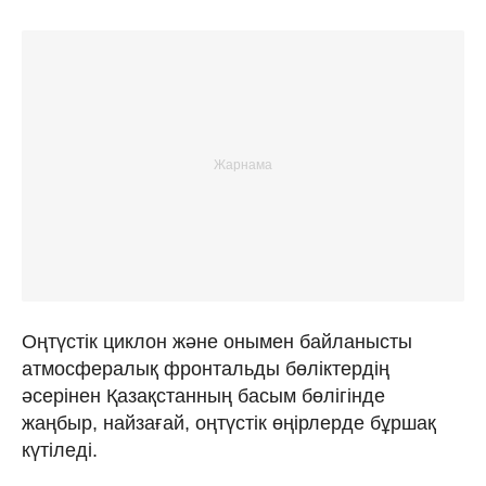
Оңтүстік циклон және онымен байланысты
атмосфералық фронтальды бөліктердің
әсерінен Қазақстанның басым бөлігінде
жаңбыр, найзағай, оңтүстік өңірлерде бұршақ
күтіледі.