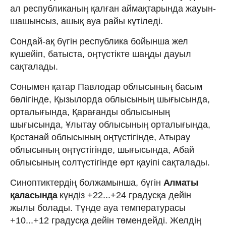
ал республиканың қалған аймақтарында жауын-
шашынсыз, ашық ауа райы күтіледі.
Сондай-ақ бүгін республика бойынша жел
күшейіп, батыста, оңтүстікте шаңды дауыл
сақталады.
Сонымен қатар Павлодар облысының басым
бөлігінде, Қызылорда облысының шығысында,
орталығында, Қарағанды облысының
шығысында, Ұлытау облысының орталығында,
Қостанай облысының оңтүстігінде, Атырау
облысының оңтүстігінде, шығысында, Абай
облысының солтүстігінде өрт қауіпі сақталады.
Синоптиктердің болжамынша, бүгін
Алматы
қаласында
күндіз +22...+24 градусқа дейін
жылы болады. Түнде ауа температурасы
+10...+12 градусқа дейін төмендейді. Желдің