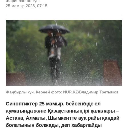
Жарияланған күні:
25 мамыр 2023, 07:15
Жаңбырлы күн. Көрнекі фото: NUR.KZ/Владимир Третьяков
Синоптиктер 25 мамыр, бейсенбіде ел
аумағында және Қазақстанның ірі қалалары –
Астана, Алматы, Шымкентте ауа райы қандай
болатынын болжады, деп хабарлайды