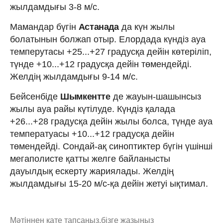
жылдамдығы 3-8 м/с.
Мамандар бүгін
Астанада
да күн жылы
болатынын болжап отыр. Елордада күндіз ауа
темперутасы +25...+27 градусқа дейін көтеріліп,
түнде +10...+12 градусқа дейін төмендейді.
Желдің жылдамдығы 9-14 м/с.
Бейсенбіде
Шымкентте
де жауын-шашынсыз
жылы ауа райы күтілуде. Күндіз қалада
+26...+28 градусқа дейін жылы болса, түнде ауа
температуасы +10...+12 градусқа дейін
төмендейді. Сондай-ақ синоптиктер бүгін үшінші
мегаполисте қатты желге байланысты
дауылдық ескерту жариялады. Желдің
жылдамдығы 15-20 м/с-қа дейін жетуі ықтимал.
Мәтіннен қате тапсаңыз,
бізге жазыңыз