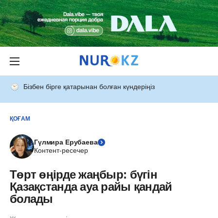
Бізбен бірге қатарынан болған күндеріңіз
ҚОҒАМ
Гүлмира Ерубаева
Контент-ресечер
Төрт өңірде жаңбыр: бүгін
Қазақстанда ауа райы қандай
болады