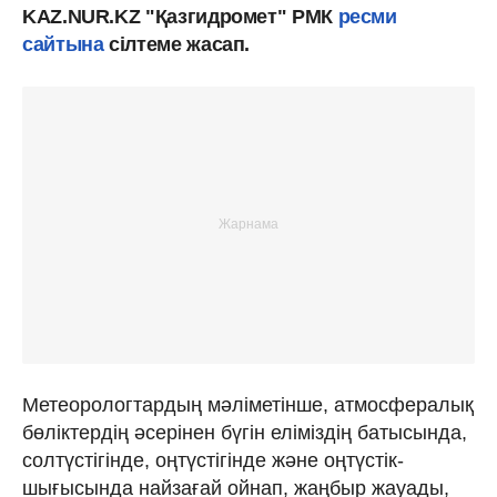
KAZ.NUR.KZ "Қазгидромет" РМК
ресми
сайтына
сілтеме жасап.
Метеорологтардың мәліметінше, атмосфералық
бөліктердің әсерінен бүгін еліміздің батысында,
солтүстігінде, оңтүстігінде және оңтүстік-
шығысында найзағай ойнап, жаңбыр жауады,