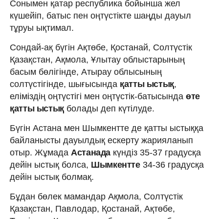
Сонымен қатар республика бойынша жел
күшейіп, батыс пен оңтүстікте шаңды дауыл
тұруы ықтимал.
Сондай-ақ бүгін Ақтөбе, Қостанай, Солтүстік
Қазақстан, Ақмола, Ұлытау облыстарының
басым бөлігінде, Атырау облысының
солтүстігінде, шығысында
қатты ыстық
,
еліміздің оңтүстігі мен оңтүстік-батысында
өте
қатты ыстық
болады деп
күтілуде.
Бүгін Астана мен Шымкентте де қатты ыстыққа
байланысты дауылдық ескерту жарияланып
отыр. Жұмада
Астанада
күндіз 35-37 градусқа
дейін ыстық болса,
Шымкентте
34-36 градусқа
дейін ыстық болмақ.
Бұдан бөлек мамандар Ақмола, Солтүстік
Қазақстан, Павлодар, Қостанай, Ақтөбе,