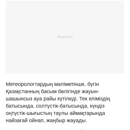
Метеорологтардың мәліметінше, бүгін
Қазақстанның басым бөлігінде жауын-
шашынсыз ауа райы күтіледі. Тек еліміздің
батысында, солтүстік-батысында, күндіз
оңтүстік-шығыстың таулы аймақтарында
найзағай ойнап, жаңбыр жауады.