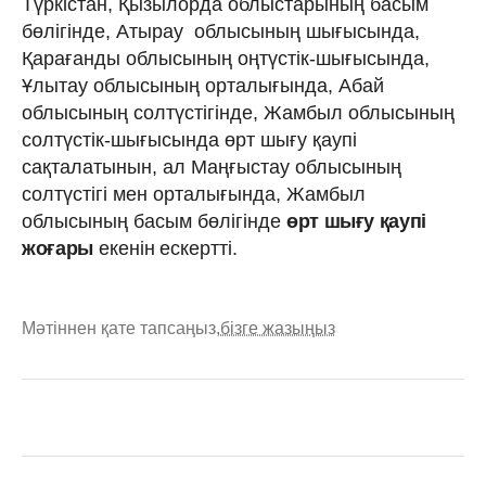
Түркістан, Қызылорда облыстарының басым
бөлігінде, Атырау облысының шығысында,
Қарағанды облысының оңтүстік-шығысында,
Ұлытау облысының орталығында, Абай
облысының солтүстігінде, Жамбыл облысының
солтүстік-шығысында өрт шығу қаупі
сақталатынын, ал Маңғыстау облысының
солтүстігі мен орталығында, Жамбыл
облысының басым бөлігінде
өрт шығу қаупі
жоғары
екенін
ескертті.
Мәтіннен қате тапсаңыз,
бізге жазыңыз