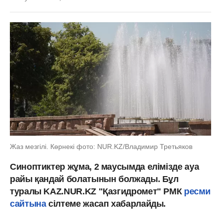
Жаз мезгілі. Көрнекі фото: NUR.KZ/Владимир Третьяков
Синоптиктер жұма, 2 маусымда елімізде ауа
райы қандай болатынын болжады. Бұл
туралы KAZ.NUR.KZ "Қазгидромет" РМК
ресми
сайтына
сілтеме жасап хабарлайды.