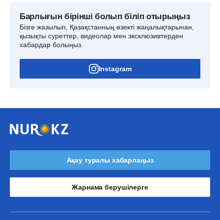
Барлығын бірінші болып біліп отырыңыз
Бізге жазылып, Қазақстанның өзекті жаңалықтарынан,
қызықты суреттер, видеолар мен эксклюзивтерден
хабардар болыңыз.
Instagram
Ақау туралы хабарлаңыз
Жарнама берушілерге