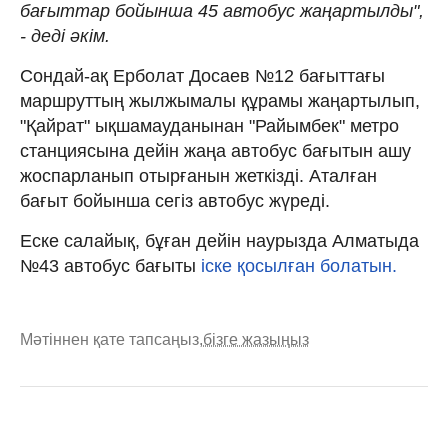
бағыттар бойынша 45 автобус жаңартылды",
- деді әкім.
Сондай-ақ Ерболат Досаев №12 бағыттағы
маршруттың жылжымалы құрамы жаңартылып,
"Қайрат" ықшамауданынан "Райымбек" метро
станциясына дейін жаңа автобус бағытын ашу
жоспарланып отырғанын жеткізді. Аталған
бағыт бойынша сегіз автобус жүреді.
Еске салайық, бұған дейін наурызда Алматыда
№43 автобус бағыты
іске қосылған болатын.
Мәтіннен қате тапсаңыз,
бізге жазыңыз