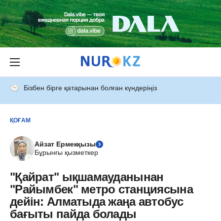
Бізбен бірге қатарынан болған күндеріңіз
ҚОҒАМ
Айзат Ермекқызы
Бұрынғы қызметкер
"Қайрат" ықшамауданынан
"Райымбек" метро станциясына
дейін: Алматыда жаңа автобус
бағыты пайда болады