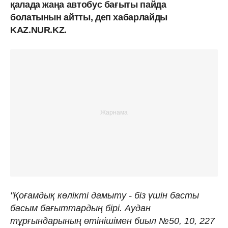
қалада жаңа автобус бағыты пайда
болатынын айтты, деп хабарлайды
KAZ.NUR.KZ.
"Қоғамдық көлікті дамыту - біз үшін басты
басым бағыттардың бірі. Аудан
тұрғындарының өтінішімен биыл №50, 10, 227