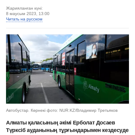
Жарияланған күні:
8 маусым 2023, 13:00
Читать на русском
Автобустар. Көрнекі фото: NUR.KZ/Владимир Третьяков
Алматы қаласының әкімі Ерболат Досаев
Түрксіб ауданының тұрғындарымен кездесуде