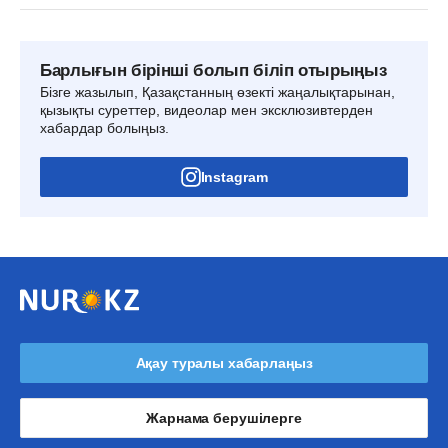
Барлығын бірінші болып біліп отырыңыз
Бізге жазылып, Қазақстанның өзекті жаңалықтарынан,
қызықты суреттер, видеолар мен эксклюзивтерден
хабардар болыңыз.
Instagram
Ақау туралы хабарлаңыз
Жарнама берушілерге