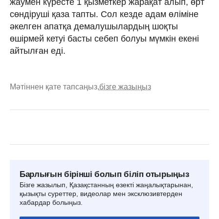
жаумен күресте 1 қызметкер жарақат алып, өрт
сөндіруші қаза тапты. Сол кезде адам өліміне
әкелген апатқа демалушылардың шоқты
өшірмей кетуі басты себеп болуы мүмкін екені
айтылған еді.
Мәтіннен қате тапсаңыз,
бізге жазыңыз
Барлығын бірінші болып біліп отырыңыз
Бізге жазылып, Қазақстанның өзекті жаңалықтарынан,
қызықты суреттер, видеолар мен эксклюзивтерден
хабардар болыңыз.