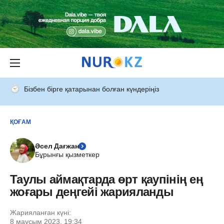
Бізбен бірге қатарынан болған күндеріңіз
ҚОҒАМ
Әсел Дағжан
Бұрынғы қызметкер
Таулы аймақтарда өрт қаупінің ең
жоғары деңгейі жарияланды
Жарияланған күні:
8 маусым 2023, 19:34