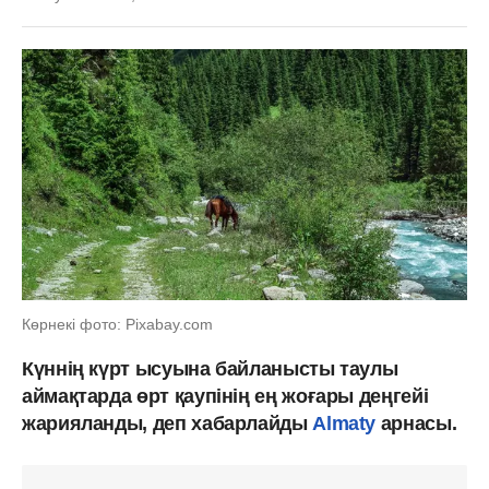
Көрнекі фото: Рixabay.com
Күннің күрт ысуына байланысты таулы
аймақтарда өрт қаупінің ең жоғары деңгейі
жарияланды, деп хабарлайды
Almaty
арнасы.