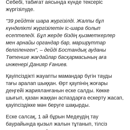
Себебі, табиғат аясында күнде тексеріс
жүргізілуде.
"39 рейдтік шара жүргізілді. Жалпы бұл
күнделікті жүргізілетін іс-шара болып
есептеледі. Бұл жерде біздің қызметкерлер
мен арнайы органдар бар, маршруттар
белгіленген", – дейді Бостандық ауданы
Төтенше жағдайлар басқармасының аға
инженері Данияр Ғаниев.
Қауіпсіздікті жауапты мамандар бүгін тауды
тағы аралап шыққан. Өрт қаупінің жоғары
деңгейі жарияланғанын еске салды. Көкке
шығып, қазан жаққан аспаздарға ескерту жасап,
қауіпсіздікке мән беруге шақырды.
Еске салсақ, 1 ай бұрын Медеудің тау
баурайында қызыл жалын тұтанып, тілсіз