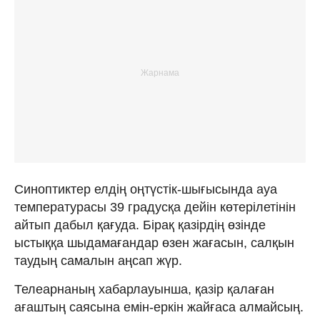
Синоптиктер елдің оңтүстік-шығысында ауа
температурасы 39 градусқа дейін көтерілетінін
айтып дабыл қағуда. Бірақ қазірдің өзінде
ыстыққа шыдамағандар өзен жағасын, салқын
таудың самалын аңсап жүр.
Телеарнаның хабарлауынша, қазір қалаған
ағаштың саясына емін-еркін жайғаса алмайсың.