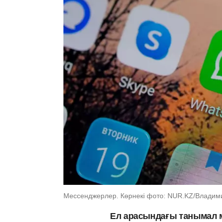
Мессенджерлер. Көрнекі фото: NUR.KZ/Владим
Ел арасындағы танымал 