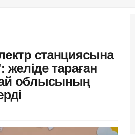
электр станциясына
": желіде тараған
бай облысының
ерді