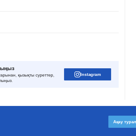
рыңыз
Instagram
тарынан, қызықты суреттер,
лыңыз.
Ақау тура