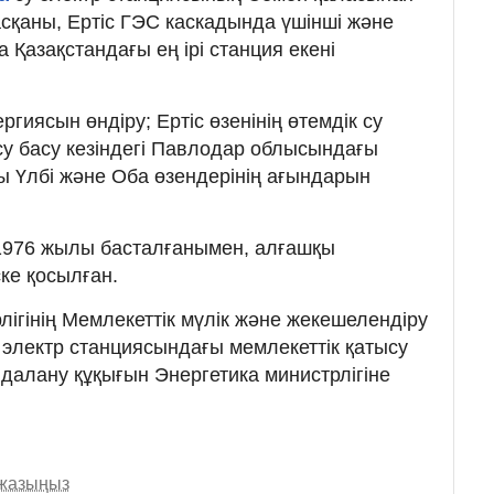
сқаны, Ертіс ГЭС каскадында үшінші және
 Қазақстандағы ең ірі станция екені
ергиясын өндіру; Ертіс өзенінің өтемдік су
 су басу кезіндегі Павлодар облысындағы
 Үлбі және Оба өзендерінің ағындарын
1976 жылы басталғанымен, алғашқы
ке қосылған.
ігінің Мемлекеттік мүлік және жекешелендіру
 электр станциясындағы мемлекеттік қатысу
йдалану құқығын Энергетика министрлігіне
 жазыңыз