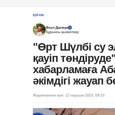
ҚОҒАМ
Әсел Дағжан
Бұрынғы қызметкер
"Өрт Шүлбі су 
қауіп төндіруде
хабарламаға А
әкімдігі жауап б
Жарияланған күні:
12 маусым 2023, 09:23