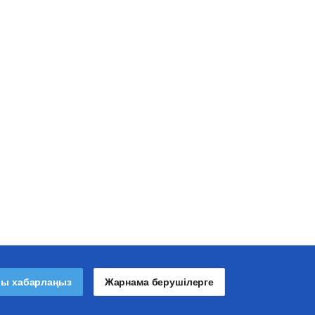
лы хабарлаңыз
Жарнама берушілерге