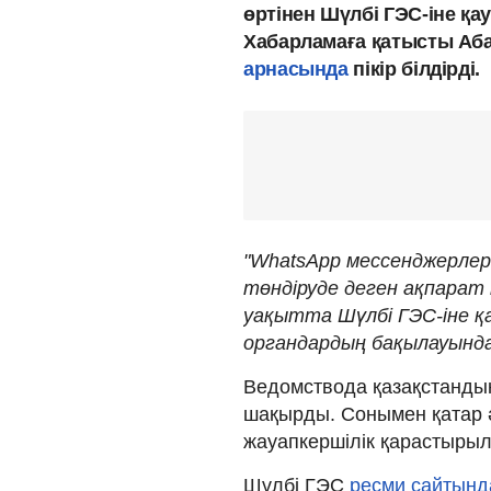
өртінен Шүлбі ГЭС-іне қа
Хабарламаға қатысты Аба
арнасында
пікір білдірді.
"WhatsApp мессенджерлер
төндіруде деген ақпарат 
уақытта Шүлбі ГЭС-іне қа
органдардың бақылауында"
Ведомствода қазақстандық
шақырды. Сонымен қатар ә
жауапкершілік қарастырыл
Шүлбі ГЭС
ресми сайтынд