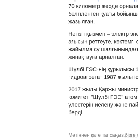
70 километр жерде орнала
белгіленген қуаты бойынша
жазылған.
Негізгі қызметі – электр эн
ағысын реттеуге, көктемгі
жайылма су шалғынындағы
жинақтауға арналған.
Шүлбі ГЭС-нің құрылысы 
гидроагрегат 1987 жылы іс
2017 жылы Қаржы министрл
комитеті "Шүлбі ГЭС" атом
үлестерін иелену және па
берді.
Мәтіннен қате тапсаңыз,
бізге