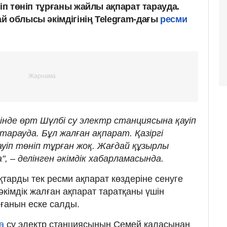
уіп төніп тұрғаны жайлы ақпарат тарауда.
й облысы әкімдігінің Telegram-дағы
ресми
інде өрт Шүлбі су электр станциясына қауіп
тарауда. Бұл жалған ақпарат. Қазіргі
уіп төніп тұрған жоқ. Жағдай құзырлы
, – делінген әкімдік хабарламасында.
тарды тек ресми ақпарат көздеріне сенуге
кімдік жалған ақпарат таратқаны үшін
ғанын еске салды.
а
су электр станциясының Семей қаласынан