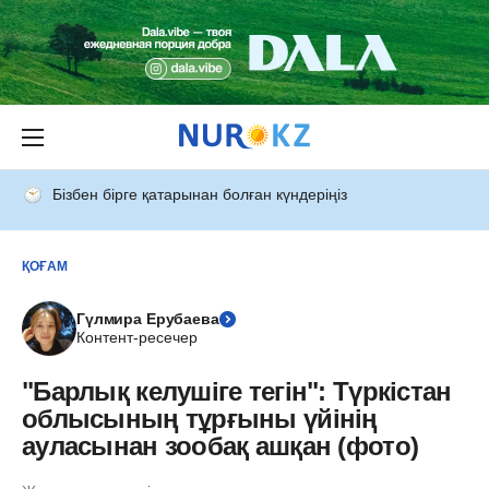
Бізбен бірге қатарынан болған күндеріңіз
ҚОҒАМ
Гүлмира Ерубаева
Контент-ресечер
"Барлық келушіге тегін": Түркістан
облысының тұрғыны үйінің
ауласынан зообақ ашқан (фото)