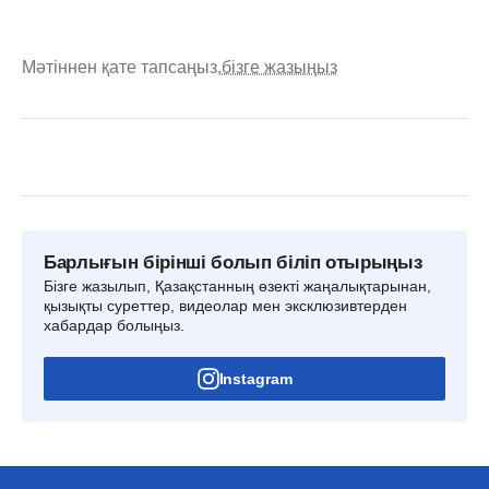
Мәтіннен қате тапсаңыз,
бізге жазыңыз
Барлығын бірінші болып біліп отырыңыз
Бізге жазылып, Қазақстанның өзекті жаңалықтарынан,
қызықты суреттер, видеолар мен эксклюзивтерден
хабардар болыңыз.
Instagram