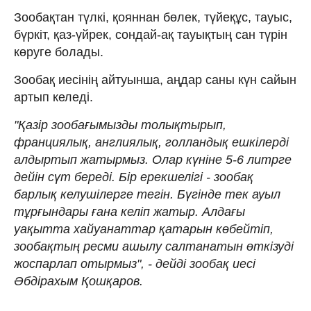
Зообақтан түлкі, қояннан бөлек, түйеқұс, тауыс,
бүркіт, қаз-үйрек, сондай-ақ тауықтың сан түрін
көруге болады.
Зообақ иесінің айтуынша, аңдар саны күн сайын
артып келеді.
"Қазір зообағымызды толықтырып,
франциялық, англиялық, голландық ешкілерді
алдыртып жатырмыз. Олар күніне 5-6 литрге
дейін сүт береді. Бір ерекшелігі - зообақ
барлық келушілерге тегін. Бүгінде тек ауыл
тұрғындары ғана келіп жатыр. Алдағы
уақытта хайуанаттар қатарын көбейтіп,
зообақтың ресми ашылу салтанатын өткізуді
жоспарлап отырмыз", - дейді зообақ иесі
Әбдірахым Қошқаров.