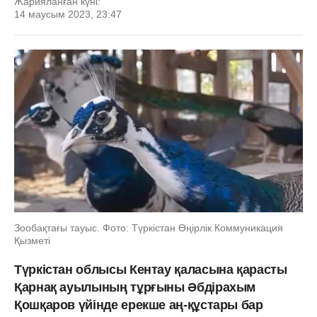
Жарияланған күні:
14 маусым 2023, 23:47
Зообақтағы тауыс. Фото: Түркістан Өңірлік Коммуникация
Қызметі
Түркістан облысы Кентау қаласына қарасты
Қарнақ ауылының тұрғыны Әбдірахым
Қошқаров үйінде ерекше аң-құстары бар