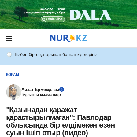
Бізбен бірге қатарынан болған күндеріңіз
ҚОҒАМ
Айзат Ермекқызы
Бұрынғы қызметкер
"Қазынадан қаражат
қарастырылмаған": Павлодар
облысында бір елдімекен өзен
суын ішіп отыр (видео)