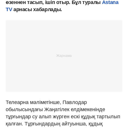
өзеннен тасып, ішіп отыр. Бұл туралы
Astana
TV
арнасы хабарлады.
Телеарна мәліметінше, Павлодар
обылысындағы Жаңатілек елдімекенінде
тұрғындар су алып жүрген ескі құдық тартылып
қалған. Тұрғындардың айтуынша, құдық