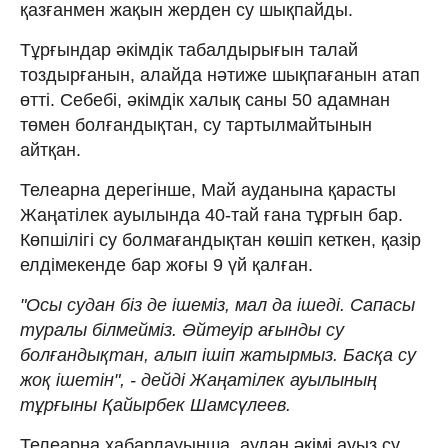
қазғанмен жақын жерден су шықпайды.
Тұрғындар әкімдік табалдырығын талай
тоздырғанын, алайда нәтиже шықпағанын атап
өтті. Себебі, әкімдік халық саны 50 адамнан
төмен болғандықтан, су тартылмайтынын
айтқан.
Телеарна дерегінше, Май ауданына қарасты
Жаңатілек ауылында 40-тай ғана тұрғын бар.
Көпшілігі су болмағандықтан көшіп кеткен, қазір
елдімекенде бар жоғы 9 үй қалған.
"Осы судан біз де ішеміз, мал да ішеді. Сапасы
туралы білмейміз. Әйтеуір ағынды су
болғандықтан, алып ішіп жатырмыз. Басқа су
жоқ ішетін", - дейді Жаңатілек ауылының
тұрғыны Қайырбек Шамсүлеев.
Телеарна хабарлауынша, аудан әкімі ауыз су