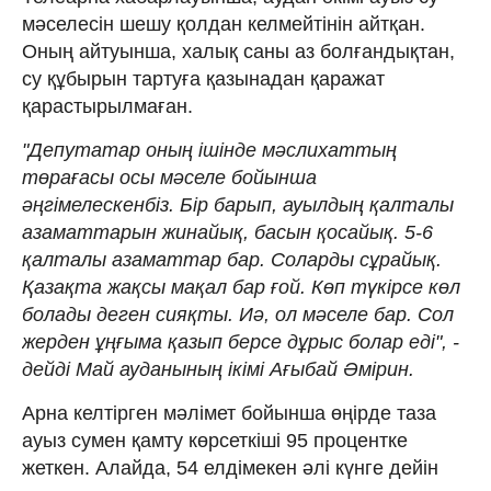
мәселесін шешу қолдан келмейтінін айтқан.
Оның айтуынша, халық саны аз болғандықтан,
су құбырын тартуға қазынадан қаражат
қарастырылмаған.
"Депутатар оның ішінде мәслихаттың
төрағасы осы мәселе бойынша
әңгімелескенбіз. Бір барып, ауылдың қалталы
азаматтарын жинайық, басын қосайық. 5-6
қалталы азаматтар бар. Соларды сұрайық.
Қазақта жақсы мақал бар ғой. Көп түкірсе көл
болады деген сияқты. Иә, ол мәселе бар. Сол
жерден ұңғыма қазып берсе дұрыс болар еді", -
дейді Май ауданының ікімі Ағыбай Әмірин.
Арна келтірген мәлімет бойынша өңірде таза
ауыз сумен қамту көрсеткіші 95 процентке
жеткен. Алайда, 54 елдімекен әлі күнге дейін