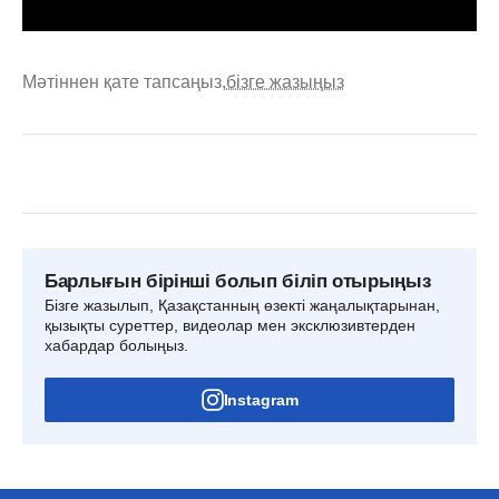
Мәтіннен қате тапсаңыз,
бізге жазыңыз
Барлығын бірінші болып біліп отырыңыз
Бізге жазылып, Қазақстанның өзекті жаңалықтарынан,
қызықты суреттер, видеолар мен эксклюзивтерден
хабардар болыңыз.
Instagram