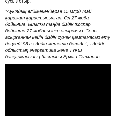
сусыз отыр.
"Ауылдық елдімекендерге 15 млрд-тай
қаражат қарастырылған. Ол 27 жоба
бойынша. Биылғы таңда біздің жоспар
бойынша 27 жобаны іске асырамыз. Соны
асырғаннан кейін біздің сумен қамтамасыз ету
деңгейі 98 ге дейін жететін болады", - дейді
облыстық энергетика және ТҮКШ
басқармасының басшысы Ержан Салханов.