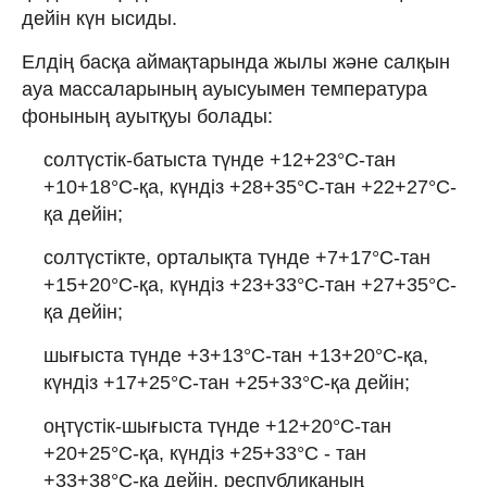
дейін күн ысиды.
Елдің басқа аймақтарында жылы және салқын
ауа массаларының ауысуымен температура
фонының ауытқуы болады:
солтүстік-батыста түнде +12+23°С-тан
+10+18°С-қа, күндіз +28+35°С-тан +22+27°С-
қа дейін;
солтүстікте, орталықта түнде +7+17°С-тан
+15+20°С-қа, күндіз +23+33°С-тан +27+35°С-
қа дейін;
шығыста түнде +3+13°С-тан +13+20°С-қа,
күндіз +17+25°С-тан +25+33°С-қа дейін;
оңтүстік-шығыста түнде +12+20°С-тан
+20+25°С-қа, күндіз +25+33°С - тан
+33+38°С-қа дейін, республиканың