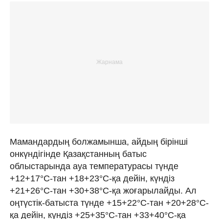
Мамандардың болжамынша, айдың бірінші
онкүндігінде Қазақстанның батыс
облыстарында ауа температурасы түнде
+12+17°С-тан +18+23°С-қа дейін, күндіз
+21+26°С-тан +30+38°С-қа жоғарылайды. Ал
оңтүстік-батыста түнде +15+22°С-тан +20+28°С-
қа дейін, күндіз +25+35°С-тан +33+40°С-қа