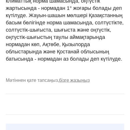
климаттық норма шамасында, оңтүстік
жартысында - нормадан 1° жоғары болады деп
күтілуде. Жауын-шашын мөлшері Қазақстанның
басым бөлігінде норма шамасында, солтүстікте,
солтүстік-шығыста, шығыста және оңтүстік,
оңтүстік-шығыстың таулы аймақтарында
нормадан көп, Ақтөбе, Қызылорда
облыстарында және Қостанай облысының
батысында - нормадан аз болады деп күтілуде.
Мәтіннен қате тапсаңыз,
бізге жазыңыз