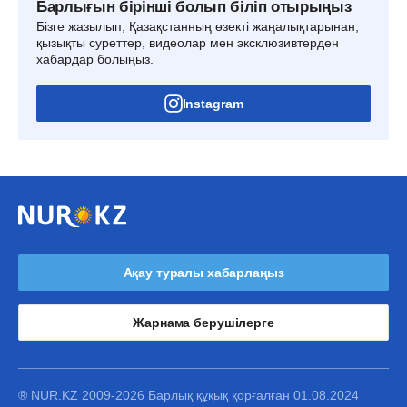
Барлығын бірінші болып біліп отырыңыз
Бізге жазылып, Қазақстанның өзекті жаңалықтарынан,
қызықты суреттер, видеолар мен эксклюзивтерден
хабардар болыңыз.
Instagram
Ақау туралы хабарлаңыз
Жарнама берушілерге
® NUR.KZ 2009-2026 Барлық құқық қорғалған 01.08.2024