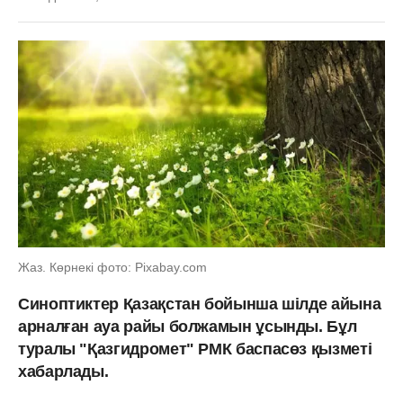
Жаз. Көрнекі фото: Рixabay.com
Синоптиктер Қазақстан бойынша шілде айына
арналған ауа райы болжамын ұсынды. Бұл
туралы "Қазгидромет" РМК баспасөз қызметі
хабарлады.