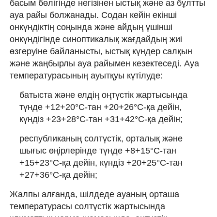
басым бөлігінде негізінен ыстық және аз бұлтты
ауа райы болжанады. Содан кейін екінші
онкүндіктің соңында және айдың үшінші
онкүндігінде синоптикалық жағдайдың жиі
өзгеруіне байланысты, ыстық күндер салқын
және жаңбырлы ауа райымен кезектеседі. Ауа
температурасының ауытқуы күтілуде:
батыста және елдің оңтүстік жартысында
түнде +12+20°С-тан +20+26°С-қа дейін,
күндіз +23+28°С-тан +31+42°С-қа дейін;
республиканың солтүстік, орталық және
шығыс өңірлерінде түнде +8+15°С-тан
+15+23°С-қа дейін, күндіз +20+25°С-тан
+27+36°С-қа дейін;
Жалпы алғанда, шілдеде ауаның орташа
температурасы солтүстік жартысында