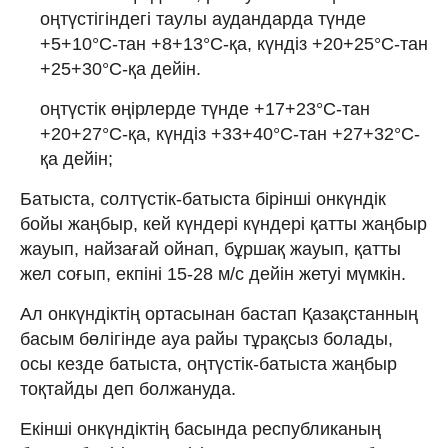
оңтүстігіндегі таулы аудандарда түнде
+5+10°С-тан +8+13°С-қа, күндіз +20+25°С-тан
+25+30°С-қа дейін.
оңтүстік өңірлерде түнде +17+23°С-тан
+20+27°С-қа, күндіз +33+40°С-тан +27+32°С-
қа дейін;
Батыста, солтүстік-батыста бірінші онкүндік
бойы жаңбыр, кей күндері күндері қатты жаңбыр
жауып, найзағай ойнап, бұршақ жауып, қатты
жел соғып, екпіні 15-28 м/с дейін жетуі мүмкін.
Ал онкүндіктің ортасынан бастап Қазақстанның
басым бөлігінде ауа райы тұрақсыз болады,
осы кезде батыста, оңтүстік-батыста жаңбыр
тоқтайды деп болжануда.
Екінші онкүндіктің басында республиканың