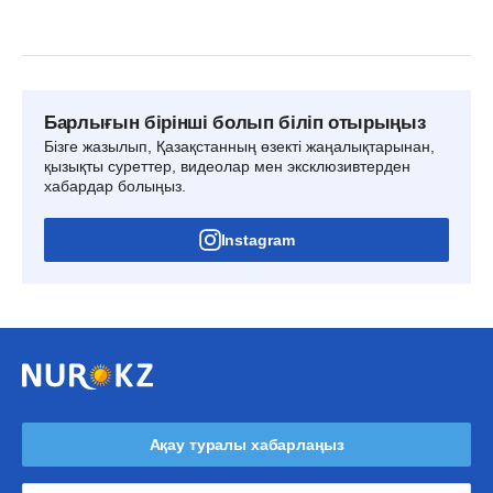
Барлығын бірінші болып біліп отырыңыз
Бізге жазылып, Қазақстанның өзекті жаңалықтарынан,
қызықты суреттер, видеолар мен эксклюзивтерден
хабардар болыңыз.
Instagram
Ақау туралы хабарлаңыз