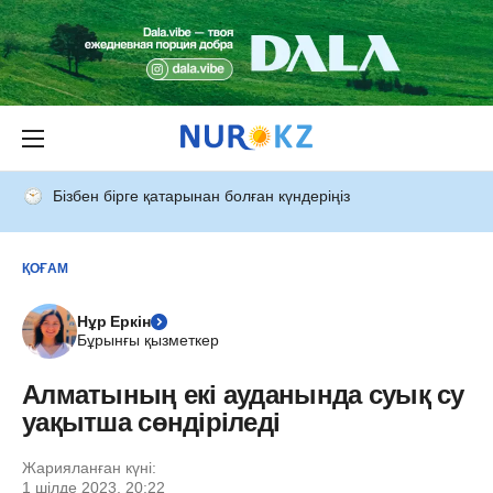
Бізбен бірге қатарынан болған күндеріңіз
ҚОҒАМ
Нұр Еркін
Бұрынғы қызметкер
Алматының екі ауданында суық су
уақытша сөндіріледі
Жарияланған күні:
1 шілде 2023, 20:22