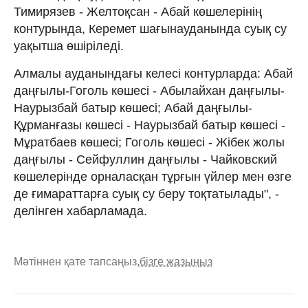
Тимирязев - Желтоқсан - Абай көшелерінің
контурында, Керемет шағынауданында суық су
уақытша өшіріледі.
Алмалы ауданындағы келесі контурларда: Абай
даңғылы-Гоголь көшесі - Абылайхан даңғылы-
Наурызбай батыр көшесі; Абай даңғылы-
Құрманғазы көшесі - Наурызбай батыр көшесі -
Мұратбаев көшесі; Гоголь көшесі - Жібек жолы
даңғылы - Сейфуллин даңғылы - Чайковский
көшелерінде орналасқан тұрғын үйлер мен өзге
де ғимараттарға суық су беру тоқтатылады", -
делінген хабарламада.
Мәтіннен қате тапсаңыз,
бізге жазыңыз