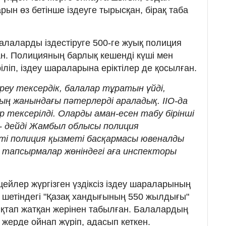
ын өз бетінше іздеуге тырысқан, бірақ таба
лаларды іздестіруге 500-ге жуық полиция
н. Полицияның барлық кешенді күші мен
ліп, іздеу шараларына еріктілер де қосылған.
ереу тексердік, балалар тұратын үйді,
ың жанындағы пәтерлерді араладық. ІІО-да
тексерілді. Оларды аман-есен табу бірінші
 - дейді Жамбыл облысы полиция
кті полиция қызметі басқармасы ювеналды
тапсырмалар жөніндегі аға инспекторы
ейлер жүргізген үздіксіз іздеу шараларының
 шетіндегі "Қазақ хандығының 550 жылдығы"
қтап жатқан жерінен табылған. Балалардың
жерде ойнап жүріп, адасып кеткен.