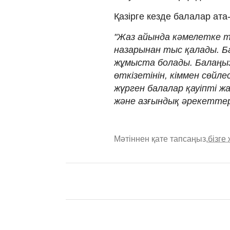
Қазірге кезде балалар ат
"Жаз айында кәмелетке т
назарынан тыс қалады. Б
жұмыста болады. Балаңыз
өткізетінін, кіммен сөйл
жүрген балалар қауіпті 
және азғындық әрекеттерг
Мәтіннен қате тапсаңыз,
бізге