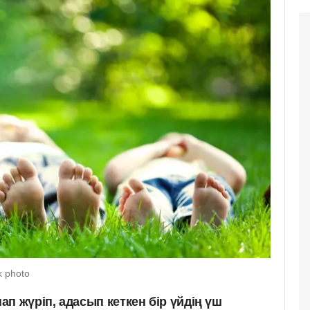
k photo
п жүріп, адасып кеткен бір үйдің үш