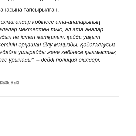
а-анасына тапсырылған.
олмағандар көбінесе ата-аналарының
алалар мектептен тыс, ал ата-аналар
дың не істеп жатқанын, қайда уақыт
есетінін әрқашан білу маңызды. Қадағалаусыз
жағдайға ұшырайды және көбінесе қылмыстық
е ұрынады", – дейді полиция өкілдері.
 жазыңыз