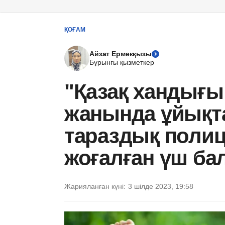
ҚОҒАМ
Айзат Ермекқызы
Бұрынғы қызметкер
"Қазақ хандығы
жанында ұйықта
тараздық полиц
жоғалған үш ба
Жарияланған күні:
3 шілде 2023, 19:58