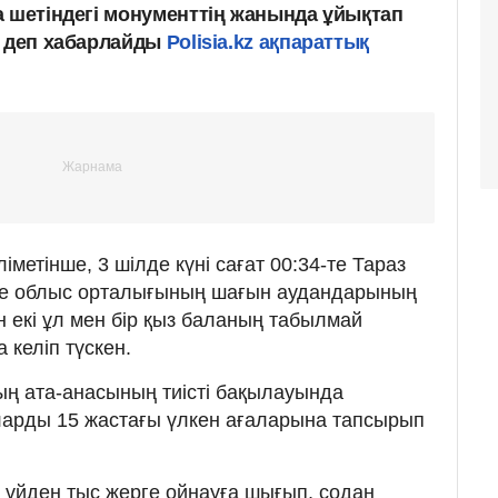
а шетіндегі монументтің жанында ұйықтап
, деп хабарлайды
Polisia.kz ақпараттық
метінше, 3 шілде күні сағат 00:34-те Тараз
іне облыс орталығының шағын аудандарының
н екі ұл мен бір қыз баланың табылмай
 келіп түскен.
ың ата-анасының тиісті бақылауында
ларды 15 жастағы үлкен ағаларына тапсырып
р үйден тыс жерге ойнауға шығып, содан