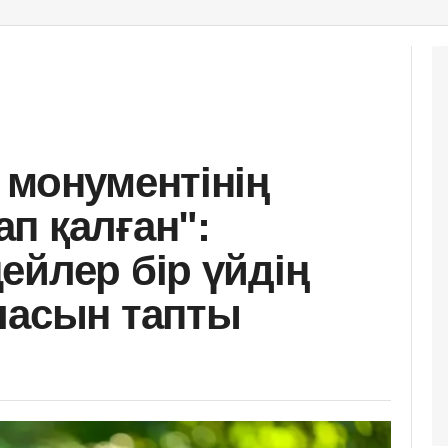
 монументінің
п қалған":
ейлер бір үйдің
ласын тапты