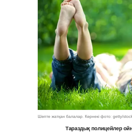
Шөпте жатқан балалар. Көрнекі фото: getty/stoc
Тараздық полицейлер ойна