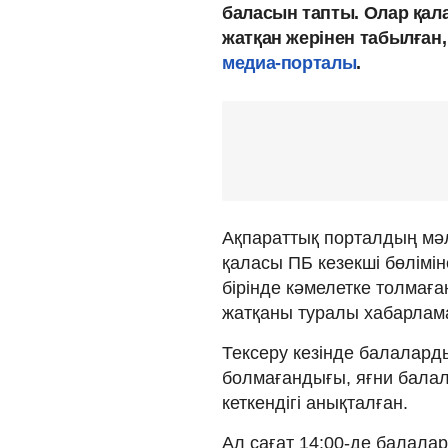
баласын тапты. Олар қал
жатқан жерінен табылған
медиа-порталы
.
Ақпараттық порталдың мәлі
қаласы ПБ кезекші бөлім
бірінде кәмелетке толмаға
жатқаны туралы хабарлама
Тексеру кезінде балалард
болмағандығы, яғни бала
кеткендігі анықталған.
Ал сағат 14:00-де балала