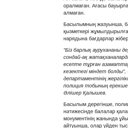
оралмаған. Ағасы бауырлар
алмаған.
Басылымның жазуынша, ба
қызметкері жұмылдырылға
нарядына бағдарлар жібері
"Біз барлық аурухананы д
сондай-ақ жатақханалард
есепте тұрған азаматтар 
кезектегі міндет болды",
департаментінің жергілі
полиция тобының ерекше 
Әлішер Қалышев.
Басылым дерегінше, полиц
нәтижесінде балалар қала
монументінің жанында ұйы
айтуынша, олар үйден тыс 