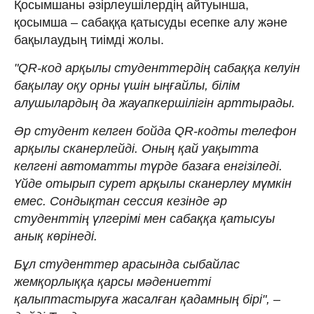
Қосымшаны әзірлеушілердің айтуынша,
қосымша – сабаққа қатысуды есепке алу және
бақылаудың тиімді жолы.
"QR-код арқылы студенттердің сабаққа келуін
бақылау оқу орны үшін ыңғайлы, білім
алушылардың да жауапкершілігін арттырады.
Әр студент келген бойда QR-кодты телефон
арқылы сканерлейді. Оның қай уақытта
келгені автоматты түрде базаға енгізіледі.
Үйде отырып сурет арқылы сканерлеу мүмкін
емес. Сондықтан сессия кезінде әр
студенттің үлгерімі мен сабаққа қатысуы
анық көрінеді.
Бұл студенттер арасында сыбайлас
жемқорлыққа қарсы мәдениетті
қалыптастыруға жасалған қадамның бірі", –