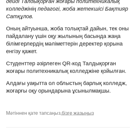
дейді Талдықорған жоғары политехникалық
колледжінің педагогі, жоба жетекшісі Бақтияр
Сатқұлов.
Оның айтуынша, жоба толықтай дайын, тек оны
пайдалану үшін оқу жылының басында жаңа
білімгерлердің мәліметтерін деректер қорына
енгізу қажет.
Студенттер әзірлеген QR-код Талдықорған
жоғары политехникалық колледжіне қойылған.
Алдағы уақытта ол облыстың барлық колледж,
жоғарғы оқу орындарына ұсынылмақшы.
Мәтіннен қате тапсаңыз,
бізге жазыңыз