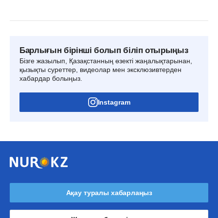
Барлығын бірінші болып біліп отырыңыз
Бізге жазылып, Қазақстанның өзекті жаңалықтарынан,
қызықты суреттер, видеолар мен эксклюзивтерден
хабардар болыңыз.
Instagram
Ақау туралы хабарлаңыз