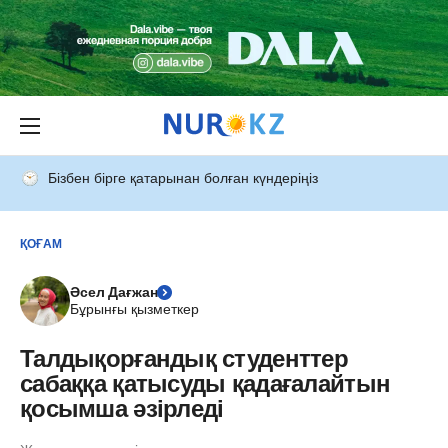
Бізбен бірге қатарынан болған күндеріңіз
ҚОҒАМ
Әсел Дағжан
Бұрынғы қызметкер
Талдықорғандық студенттер
сабаққа қатысуды қадағалайтын
қосымша әзірледі