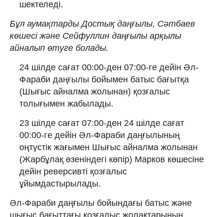
шектеледі.
Бұл аумақтарды Достық даңғылы, Сәтбаев
көшесі және Сейфуллин даңғылы арқылы
айналып өтуге болады.
24 шілде сағат 00:00-ден 07:00-ге дейін Әл-
Фараби даңғылы бойымен батыс бағытқа
(Шығыс айналма жолынан) қозғалыс
толығымен жабылады.
23 шілде сағат 07:00-ден 24 шілде сағат
00:00-ге дейін Әл-Фараби даңғылының
оңтүстік жағымен Шығыс айналма жолынан
(Жарбұлақ өзеніндегі көпір) Марков көшесіне
дейін реверсивті қозғалыс
ұйымдастырылады.
Әл-Фараби даңғылы бойындағы батыс және
шығыс бағыттағы қозғалыс жолақтарының