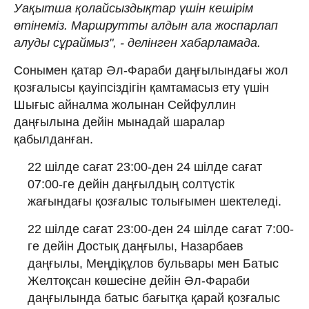
Уақытша қолайсыздықтар үшін кешірім
өтінеміз. Маршрутты алдын ала жоспарлап
алуды сұраймыз", - делінген хабарламада.
Сонымен қатар Әл-Фараби даңғылындағы жол
қозғалысы қауіпсіздігін қамтамасыз ету үшін
Шығыс айналма жолынан Сейфуллин
даңғылына дейін мынадай шаралар
қабылданған.
22 шілде сағат 23:00-ден 24 шілде сағат
07:00-ге дейін даңғылдың солтүстік
жағындағы қозғалыс толығымен шектеледі.
22 шілде сағат 23:00-ден 24 шілде сағат 7:00-
ге дейін Достық даңғылы, Назарбаев
даңғылы, Меңдіқұлов бульвары мен Батыс
Желтоқсан көшесіне дейін Әл-Фараби
даңғылында батыс бағытқа қарай қозғалыс