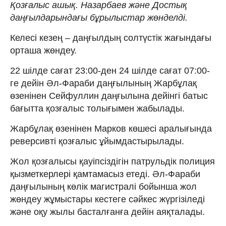
Қозғалыс ашық. Назарбаев және Достық
даңғылдарындағы бұрылыстар жөнделді.
Келесі кезең – даңғылдың солтүстік жағындағы
орташа жөндеу.
22 шілде сағат 23:00-ден 24 шілде сағат 07:00-
ге дейін Әл-Фараби даңғылының Жарбұлақ
өзенінен Сейфуллин даңғылына дейінгі батыс
бағытта қозғалыс толығымен жабылады.
Жарбұлақ өзенінен Марков көшесі аралығында
реверсивті қозғалыс ұйымдастырылады.
Жол қозғалысы қауіпсіздігін патрульдік полиция
қызметкерлері қамтамасыз етеді. Әл-Фараби
даңғылының көлік магистралі бойынша жол
жөндеу жұмыстары кестеге сәйкес жүргізіледі
және оқу жылы басталғанға дейін аяқталады.