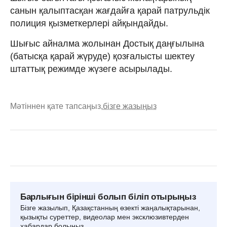
санын қалыптасқан жағдайға қарай патрульдік
полиция қызметкерлері айқындайды.
Шығыс айналма жолынан Достық даңғылына
(батысқа қарай жүруде) қозғалысты шектеу
штаттық режимде жүзеге асырылады.
Мәтіннен қате тапсаңыз,
бізге жазыңыз
Барлығын бірінші болып біліп отырыңыз
Бізге жазылып, Қазақстанның өзекті жаңалықтарынан,
қызықты суреттер, видеолар мен эксклюзивтерден
хабардар болыңыз.