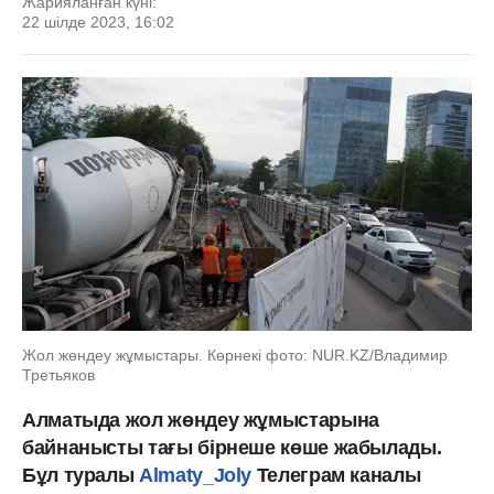
Жарияланған күні:
22 шілде 2023, 16:02
Жол жөндеу жұмыстары. Көрнекі фото: NUR.KZ/Владимир
Третьяков
Алматыда жол жөндеу жұмыстарына
байнанысты тағы бірнеше көше жабылады.
Бұл туралы
Almaty_Joly
Телеграм каналы