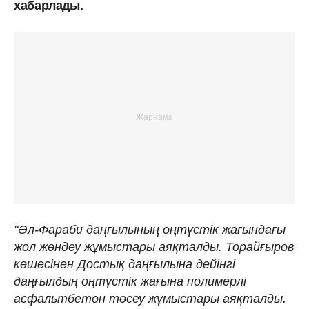
хабарлады.
"Әл-Фараби даңғылының оңтүстік жағындағы
жол жөндеу жұмыстары аяқталды. Торайғыров
көшесінен Достық даңғылына дейінгі
даңғылдың оңтүстік жағына полимерлі
асфальтбетон төсеу жұмыстары аяқталды.