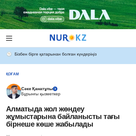
Бізбен бірге қатарынан болған күндеріңіз
ҚОҒАМ
Сәке Қанатұлы
Бұрынғы қызметкер
Алматыда жол жөндеу
жұмыстарына байланысты тағы
бірнеше көше жабылады