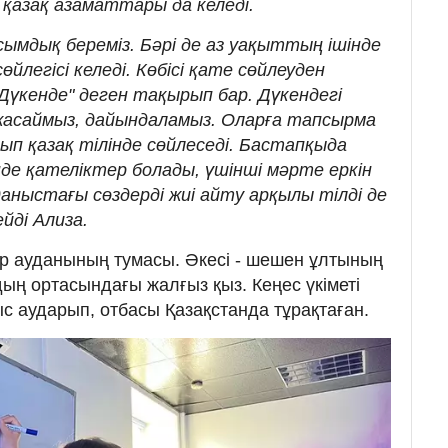
қазақ азаматтары да келеді.
сымдық береміз. Бәрі де аз уақыттың ішінде
сөйлегісі келеді. Көбісі қате сөйлеуден
"Дүкенде" деген тақырып бар. Дүкендегі
жасаймыз, дайындаламыз. Оларға тапсырма
ып қазақ тілінде сөйлеседі. Бастапқыда
нде қателіктер болады, үшінші мәрте еркін
даныстағы сөздерді жиі айту арқылы тілді де
ейді Ализа.
р ауданының тумасы. Әкесі - шешен ұлтының
ұлдың ортасындағы жалғыз қыз. Кеңес үкіметі
ыс аударып, отбасы Қазақстанда тұрақтаған.