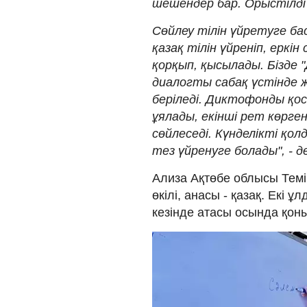
шешендер бар. Орыстілді 
Сөйлеу тілін үйретуге ба
қазақ тілін үйреніп, еркін 
қорқып, қысылады. Бізде 
диалогты сабақ үстінде 
беріледі. Диктофонды қос
ұялады, екінші рет көрге
сөйлеседі. Күнделікті қол
тез үйренуге болады", - д
Ализа Ақтөбе облысы Темі
өкілі, анасы - қазақ. Екі 
кезінде атасы осында қон