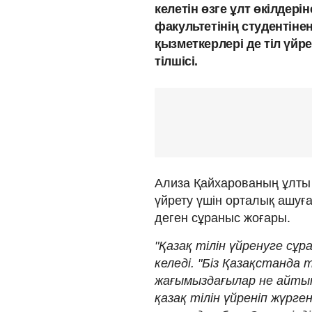
келетін өзге ұлт өкілдер
факультетінің студентінен
қызметкерлері де тіл үйр
тілшісі.
Ализа Қайхарованың ұлты -
үйрету үшін орталық ашуға
деген сұраныс жоғары.
"Қазақ тілін үйренуге сұр
келеді. "Біз Қазақстанда т
жағымыздағылар не айтып 
қазақ тілін үйреніп жүрг