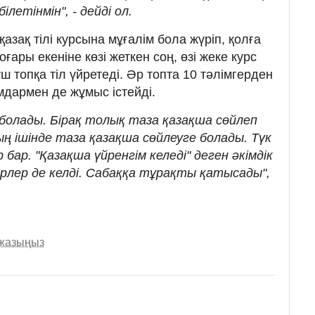
етінмін", - дейді ол.
н қазақ тілі курсына мұғалім бола жүріп, қолға
ғары екеніне көзі жеткен соң, өзі жеке курс
үш топқа тіл үйретеді. Әр топта 10 тәлімгерден
мдармен де жұмыс істейді.
болады. Бірақ толық таза қазақша сөйлеп
 ішінде таза қазақша сөйлеуге болады. Түк
 бар. "Қазақша үйренгім келеді" деген әкімдік
ерлер де келді. Сабаққа тұрақты қатысады",
 жазыңыз