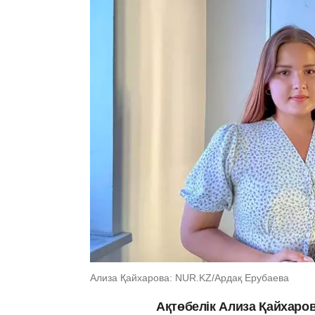
Ализа Қайхарова: NUR.KZ/Ардақ Ерубаева
Ақтөбелік Ализа Қайхаров