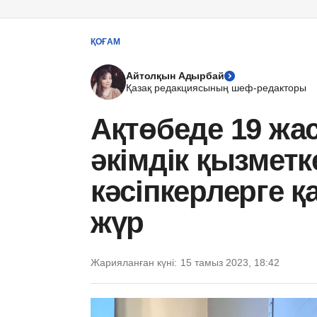
ҚОҒАМ
Айтолқын Адырбай
Қазақ редакциясының шеф-редакторы
Ақтөбеде 19 жа
әкімдік қызметк
кәсіпкерлерге қа
жүр
Жарияланған күні:
15 тамыз 2023, 18:42