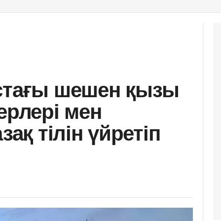
стағы шешен қызы
ерлері мен
зақ тілін үйретіп