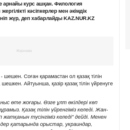
іне арнайы курс ашқан. Филология
 жергілікті кәсіпкерлер мен әкімдік
еніп жүр, деп хабарлайды KAZ.NUR.KZ
 шешен. Соған қарамастан ол қазақ тілін
 шешкен. Айтуынша, қазір қазақ тілін үйренуге
аныс өте жоғары. Өзге ұлт өкілдері көп
ұрамыз. Қазақ тілін үйренгіміз келеді. Жан-
жатқанын түсінгіміз келеді" дейді. Менен
ендер қатарында орыстар, украиндар,