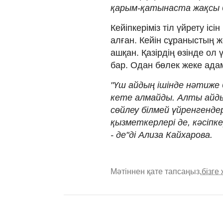
қарым-қатынаста жақсы біл
Кейіпкеріміз тіл үйрету ісі
алған. Кейін сұраныстың жо
ашқан. Қазірдің өзінде ол 
бар. Одан бөлек жеке ада
"Үш айдың ішінде нәтиже 
кете алмайды. Алты айдың
сөйлеу білмей үйренгендер
қызметкерлері де, кәсіпк
- де"ді Ализа Кайхарова.
Мәтіннен қате тапсаңыз,
бізге