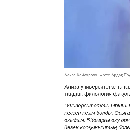
Ализа Кайхарова. Фото: Ардақ Е
Ализа университетке тапсы
таңдап, филология факульт
"Университеттің бірінші
келген кезім болды. Осыға
оқыдым. "Жоғарғы оқу орн
деген қорқыныштың болғ