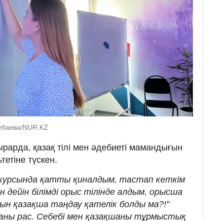
рубаева/NUR.KZ
рарда, қазақ тілі мен әдебиеті мамандығын
етіне түскен.
 курсында қатты қиналдым, тастап кеткім
н дейін білімді орыс тілінде алдым, орысша
ын қазақша таңдау қателік болды ма?!"
аны рас. Себебі мен қазақшаны тұрмыстық