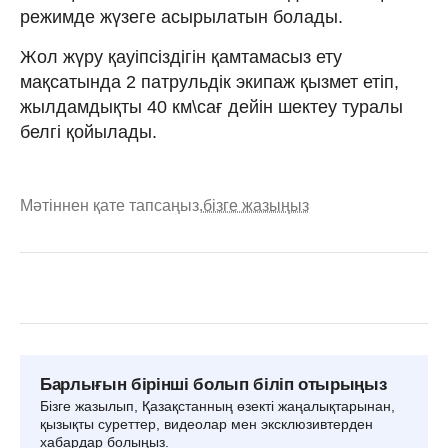
режимде жүзеге асырылатын болады.
Жол жүру қауіпсіздігін қамтамасыз ету
мақсатында 2 патрульдік экипаж қызмет етіп,
жылдамдықты 40 км\сағ дейін шектеу туралы
белгі қойылады.
Мәтіннен қате тапсаңыз,
бізге жазыңыз
Барлығын бірінші болып біліп отырыңыз
Бізге жазылып, Қазақстанның өзекті жаңалықтарынан,
қызықты суреттер, видеолар мен эксклюзивтерден
хабардар болыңыз.