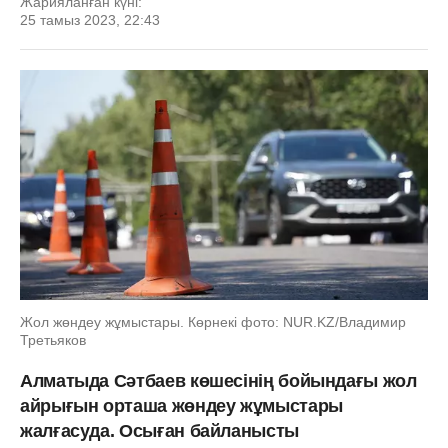
Жарияланған күні:
25 тамыз 2023, 22:43
Жол жөндеу жұмыстары. Көрнекі фото: NUR.KZ/Владимир
Третьяков
Алматыда Сәтбаев көшесінің бойындағы жол
айрығын орташа жөндеу жұмыстары
жалғасуда. Осыған байланысты