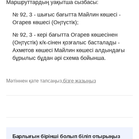
Маршруттардың уақытша сызбасы:
№ 92, 3 - шығыс бағытта Майлин көшесі -
Огарев көшесі (Оңтүстік);
№ 92, 3 - кері бағытта Огарев көшесінен
(Оңтүстік) к/к-сінен қозғалыс басталады -
Ахметов көшесі Майлин көшесі алдындағы
бұрылыс бұдан әрі схема бойынша.
Мәтіннен қате тапсаңыз,
бізге жазыңыз
Барлығын бірінші болып біліп отырыңыз