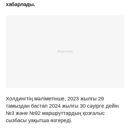
хабарлады.
Холдингтің мәліметінше, 2023 жылғы 29
тамыздан бастап 2024 жылғы 30 сәуірге дейін
№3 және №92 маршруттардың қозғалыс
сызбасы уақытша өзгереді.