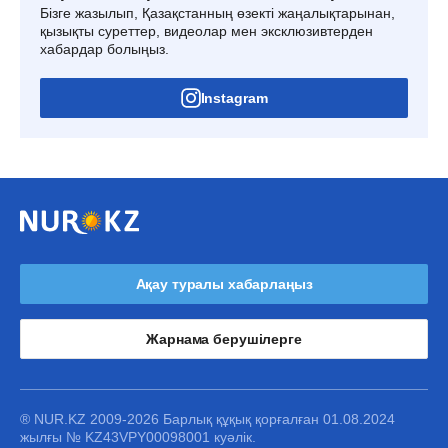
Бізге жазылып, Қазақстанның өзекті жаңалықтарынан,
қызықты суреттер, видеолар мен эксклюзивтерден
хабардар болыңыз.
Instagram
Ақау туралы хабарлаңыз
Жарнама берушілерге
® NUR.KZ 2009-2026 Барлық құқық қорғалған 01.08.2024
жылғы № KZ43VPY00098001 куәлік.