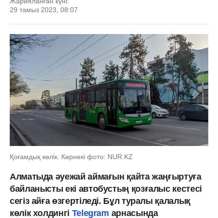
Жарияланған күні:
29 тамыз 2023, 08:07
Қоғамдық көлік. Көрнекі фото: NUR.KZ
Алматыда әуежай аймағын қайта жаңғыртуға
байланысты екі автобустың қозғалыс кестесі
сегіз айға өзгертіледі. Бұл туралы қалалық
көлік холдингі
Telegram
арнасында