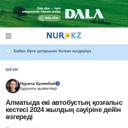
Бізбен бірге қатарынан болған күндеріңіз
ҚОҒАМ
Нұрила Ермекбай
Бұрынғы қызметкер
Алматыда екі автобустың қозғалыс
кестесі 2024 жылдың сәуіріне дейін
өзгереді