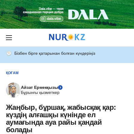
Бізбен бірге қатарынан болған күндеріңіз
ҚОҒАМ
Айзат Ермекқызы
Бұрынғы қызметкер
Жаңбыр, бұршақ, жабысқақ қар:
күздің алғашқы күнінде ел
аумағында ауа райы қандай
болады