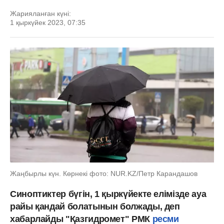
Жарияланған күні:
1 қыркүйек 2023, 07:35
Жаңбырлы күн. Көрнекі фото: NUR.KZ/Петр Карандашов
Синоптиктер бүгін, 1 қыркүйекте елімізде ауа
райы қандай болатынын болжады, деп
хабарлайды "Қазгидромет" РМК
ресми