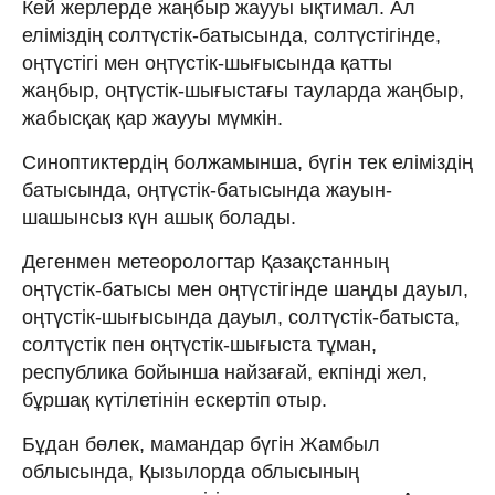
Кей жерлерде жаңбыр жаууы ықтимал. Ал
еліміздің солтүстік-батысында, солтүстігінде,
оңтүстігі мен оңтүстік-шығысында қатты
жаңбыр, оңтүстік-шығыстағы тауларда жаңбыр,
жабысқақ қар жаууы мүмкін.
Синоптиктердің болжамынша, бүгін тек еліміздің
батысында, оңтүстік-батысында жауын-
шашынсыз күн ашық болады.
Дегенмен метеорологтар Қазақстанның
оңтүстік-батысы мен оңтүстігінде шаңды дауыл,
оңтүстік-шығысында дауыл, солтүстік-батыста,
солтүстік пен оңтүстік-шығыста тұман,
республика бойынша найзағай, екпінді жел,
бұршақ күтілетінін ескертіп отыр.
Бұдан бөлек, мамандар бүгін Жамбыл
облысында, Қызылорда облысының