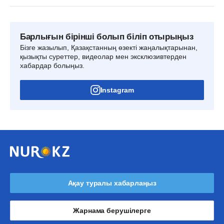
Барлығын бірінші болып біліп отырыңыз
Бізге жазылып, Қазақстанның өзекті жаңалықтарынан,
қызықты суреттер, видеолар мен эксклюзивтерден
хабардар болыңыз.
Instagram
Ақау туралы хабарлаңыз
Жарнама берушілерге