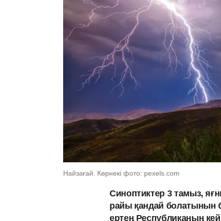
Найзағай. Көрнекі фото: pexels.com
Синоптиктер 3 тамыз, яғни
райы қандай болатынын
ертең Республиканың кей 