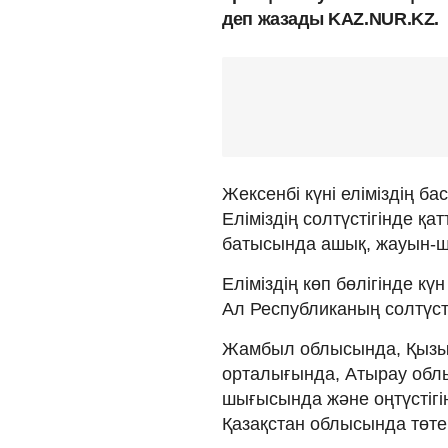
деп жазады KAZ.NUR.KZ.
Жексенбі күні еліміздің б
Еліміздің солтүстігінде қ
батысында ашық, жауын-ш
Еліміздің көп бөлігінде күн
Ал Республиканың солтүсті
Жамбыл облысында, Қызыл
орталығында, Атырау облы
шығысында және оңтүстіг
Қазақстан облысында төтен