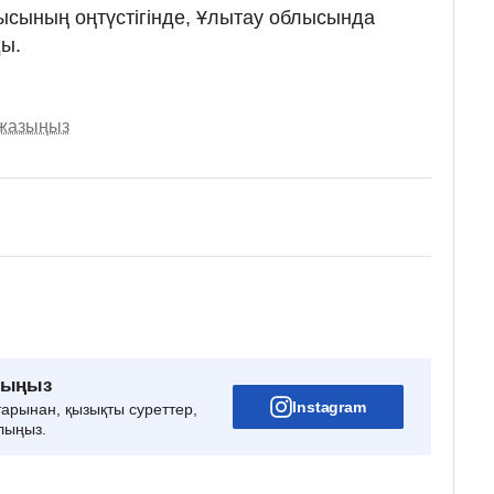
ысының оңтүстігінде, Ұлытау облысында
ды.
 жазыңыз
рыңыз
Instagram
тарынан, қызықты суреттер,
лыңыз.