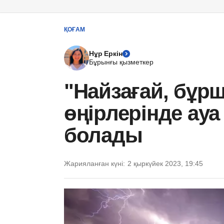
ҚОҒАМ
Нұр Еркін
Бұрынғы қызметкер
"Найзағай, бұрш
өңірлерінде ауа
болады
Жарияланған күні:
2 қыркүйек 2023, 19:45