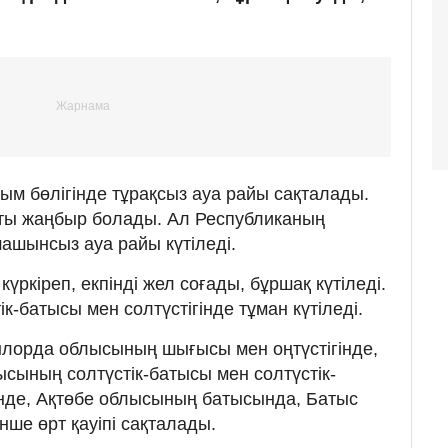
асым бөлігінде тұрақсыз ауа райы сақталады.
атты жаңбыр болады. Ал Республиканың
ашынсыз ауа райы күтіледі.
 күркіреп, екпінді жел соғады, бұршақ күтіледі.
к-батысы мен солтүстігінде тұман күтіледі.
орда облысының шығысы мен оңтүстігінде,
сының солтүстік-батысы мен солтүстік-
інде, Ақтөбе облысының батысында, Батыс
ше өрт қауіпі сақталады.