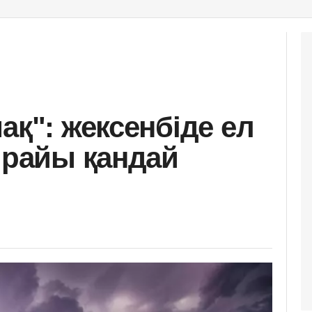
ақ": жексенбіде ел
 райы қандай