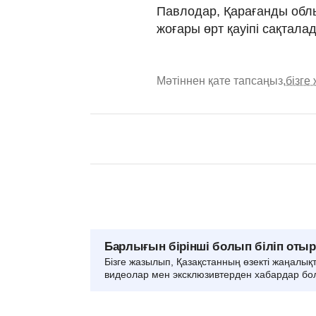
Павлодар, Қарағанды обл
жоғары өрт қауіпі сақтала
Мәтіннен қате тапсаңыз,
бізге
Барлығын бірінші болып біліп оты
Бізге жазылып, Қазақстанның өзекті жаңалық
видеолар мен эксклюзивтерден хабардар бо