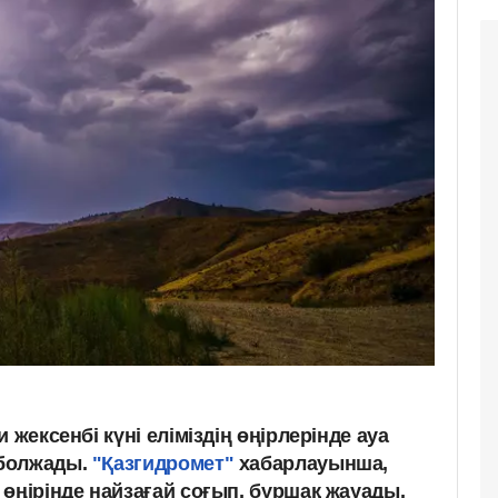
 жексенбі күні еліміздің өңірлерінде ауа
 болжады.
"Қазгидромет"
хабарлауынша,
өңірінде найзағай соғып, бұршақ жауады,