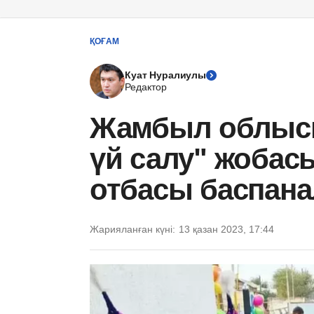
ҚОҒАМ
Куат Нуралиулы
Редактор
Жамбыл облыс
үй салу" жобас
отбасы баспан
Жарияланған күні:
13 қазан 2023, 17:44