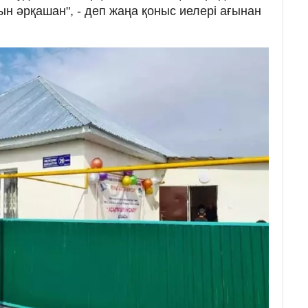
ын әрқашан", - деп жаңа қоныс иелері ағынан