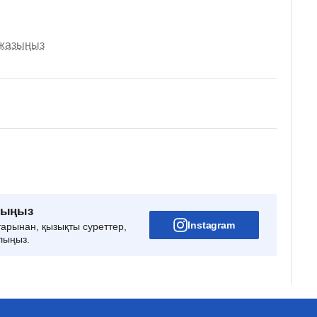
 жазыңыз
рыңыз
Instagram
тарынан, қызықты суреттер,
лыңыз.