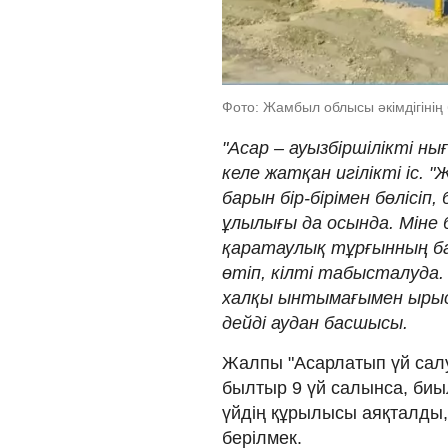
Фото: Жамбыл облысы әкімдігінің 
"Асар – ауызбіршілікті н
келе жатқан игілікті іс. 
барын бір-бірімен бөлісіп,
ұлылығы да осында. Міне б
қаратаулық тұрғынның ба
өтіп, кілті табысталуда
халқы ынтымағымен ырыс
дейді аудан басшысы.
Жалпы "Асарлатып үй сал
былтыр 9 үй салынса, биыл
үйдің құрылысы аяқталды,
берілмек.