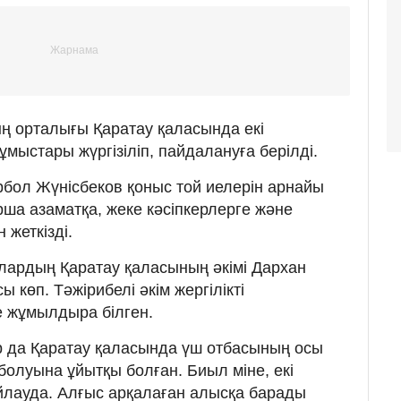
ң орталығы Қаратау қаласында екі
мыстары жүргізіліп, пайдалануға берілді.
рбол Жүнісбеков қоныс той иелерін арнайы
рша азаматқа, жеке кәсіпкерлерге және
жеткізді.
лардың Қаратау қаласының әкімі Дархан
 көп. Тәжірибелі әкім жергілікті
е жұмылдыра білген.
 да Қаратау қаласында үш отбасының осы
олуына ұйытқы болған. Биыл міне, екі
йлауда. Алғыс арқалаған алысқа барады