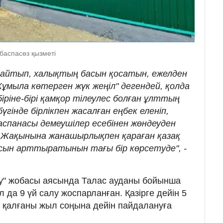
баспасөз қызметі
ығайтып, халықтың басын қосатын, ежелден
"Жұмыла көтерген жүк жеңіл" дегендей, қолда
 біріне-бірі қамқор тілеулес болған ұлттың
үгінде бірлікпен жасалған еңбек еленіп,
спанасы демеушілер есебінен жөндеуден
. Жақынына жанашырлықпен қараған қазақ
ын арттыратынын тағы бір көрсетуде", -
у" жобасы аясында Талас ауданы бойынша
 да 9 үй салу жоспарланған. Қазірге дейін 5
 қалғаны жыл соңына дейін пайдалануға