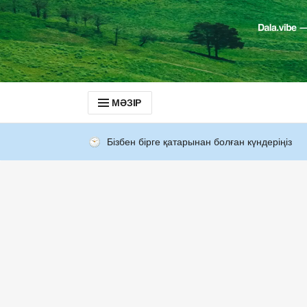
МӘЗІР
Бізбен бірге қатарынан болған күндеріңіз