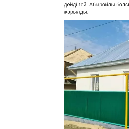
дейді ғой. Абыройлы болс
жарылды.