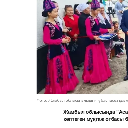
Фото: Жамбыл облысы әкімдігінің баспасөз қызм
Жамбыл облысында "Асар
көптеген мұқтаж отбасы 