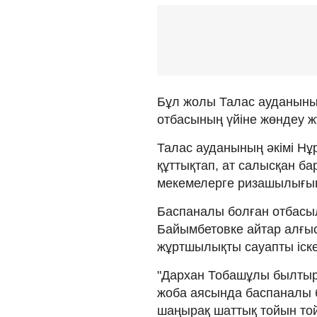
Бұл жолы Талас ауданыны
отбасының үйіне жөндеу жұ
Талас ауданының әкімі Нұ
құттықтап, ат салысқан ба
мекемелерге ризашылығын 
Баспаналы болған отбасы
Байымбетовке айтар алғысы
жұртшылықты сауапты іск
"Дархан Тобашұлы былтыр
жоба аясында баспаналы б
шаңырақ шаттық тойын то