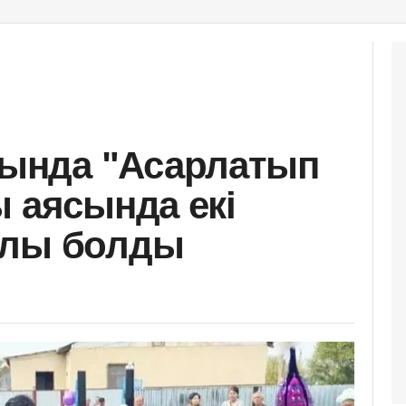
ында "Асарлатып
ы аясында екі
алы болды