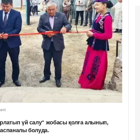
еті
латып үй салу" жобасы қолға алынып,
баспаналы болуда.