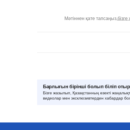
Мәтіннен қате тапсаңыз,
бізге
Барлығын бірінші болып біліп оты
Бізге жазылып, Қазақстанның өзекті жаңалық
видеолар мен эксклюзивтерден хабардар бо