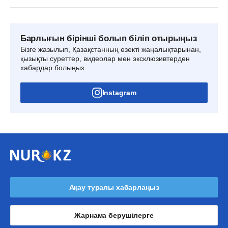
Барлығын бірінші болып біліп отырыңыз
Бізге жазылып, Қазақстанның өзекті жаңалықтарынан,
қызықты суреттер, видеолар мен эксклюзивтерден
хабардар болыңыз.
Instagram
Ақау туралы хабарлаңыз
Жарнама берушілерге