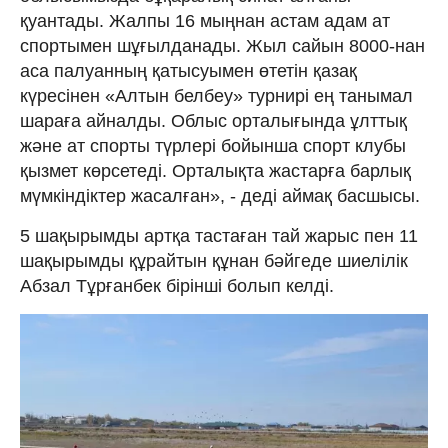
қуантады. Жалпы 16 мыңнан астам адам ат
спортымен шұғылданады. Жыл сайын 8000-нан
аса палуанның қатысуымен өтетін қазақ
күресінен «Алтын белбеу» турнирі ең танымал
шараға айналды. Облыс орталығында ұлттық
және ат спорты түрлері бойынша спорт клубы
қызмет көрсетеді. Орталықта жастарға барлық
мүмкіндіктер жасалған», - деді аймақ басшысы.
5 шақырымды артқа тастаған тай жарыс пен 11
шақырымды құрайтын құнан бәйгеде шиелілік
Абзал Тұрғанбек бірінші болып келді.