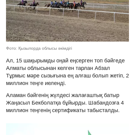
Фото: Қызылорда облысы әкімдігі
Ал, 15 шақырымды оңай еңсерген топ бәйгеде
Алматы облысынан келген тарлан Абзал
Тұрмыс мәре сызығына ең алғаш болып жетіп, 2
миллион теңге иеленді.
Аламан бәйгенің жүлдесі жалағаштық батыр
Жаңасыл Бекболатқа бұйырды. Шабандозға 4
миллион теңгенің сертификаты табысталды.