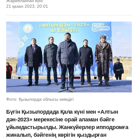
Жарияланған күні:
21 қазан 2023, 20:01
Фото: Қызылорда облысы әкімдігі
Бүгін Қызылордада Қала күні мен «Алтын
дән-2023» мерекесіне орай аламан бәйге
ұйымдастырылды. Жанкүйерлер ипподромға
жиналып, бәйгенің көрігін қыздырған