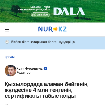
Бізбен бірге қатарынан болған күндеріңіз
ҚОҒАМ
Куат Нуралиулы
Редактор
Қызылордада аламан бәйгенің
жүлдесіне 4 млн теңгенің
сертификаты табысталды