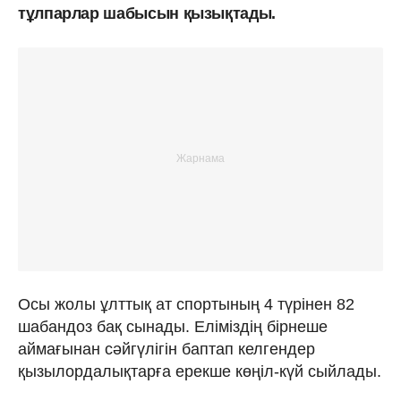
тұлпарлар шабысын қызықтады.
Осы жолы ұлттық ат спортының 4 түрінен 82
шабандоз бақ сынады. Еліміздің бірнеше
аймағынан сәйгүлігін баптап келгендер
қызылордалықтарға ерекше көңіл-күй сыйлады.