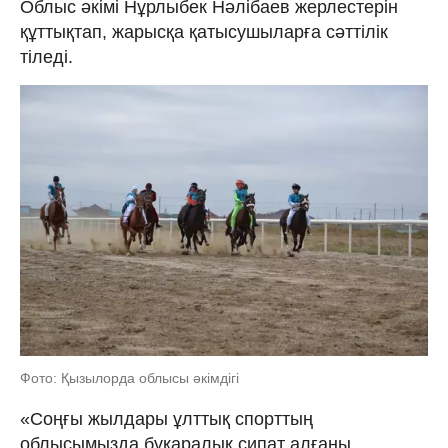
Облыс әкімі Нұрлыбек Нәлібаев жерлестерін
құттықтап, жарысқа қатысушыларға сәттілік
тіледі.
Фото: Қызылорда облысы әкімдігі
«Соңғы жылдары ұлттық спорттың
облысымызда бұқаралық сипат алғаны