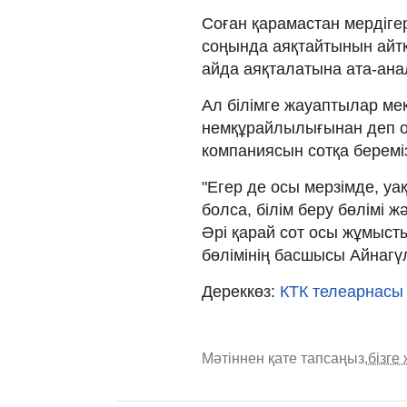
Соған қарамастан мердіг
соңында аяқтайтынын айтқ
айда аяқталатына ата-ан
Ал білімге жауаптылар ме
немқұрайлылығынан деп о
компаниясын сотқа береміз
"Егер де осы мерзімде, у
болса, білім беру бөлімі ж
Әрі қарай сот осы жұмысты
бөлімінің басшысы Айнагү
Дереккөз:
КТК телеарнасы
Мәтіннен қате тапсаңыз,
бізге