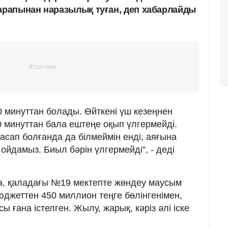
тарапынан наразылық туған, деп хабарлайды
0 минуттан болады. Өйткені үш кезеңнен
0 минуттан бала ештеңе оқып үлгермейді.
асап болғанда да білмеймін енді, аяғына
 ойдамыз. Биыл бәрін үлгермейді", - деді
, қаладағы №19 мектепте жөндеу маусым
юджеттен 450 миллион теңге бөлінгенімен,
 ғана істелген. Жылу, жарық, кәріз әлі іске