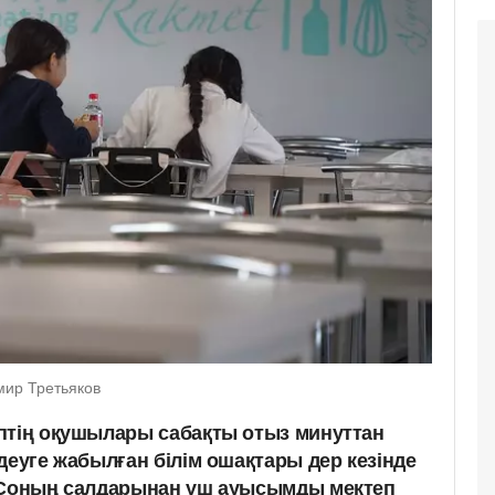
мир Третьяков
птің оқушылары сабақты отыз минуттан
деуге жабылған білім ошақтары дер кезінде
. Соның салдарынан үш ауысымды мектеп