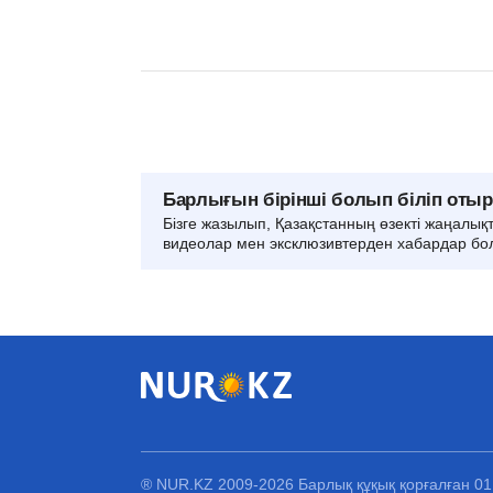
Барлығын бірінші болып біліп оты
Бізге жазылып, Қазақстанның өзекті жаңалық
видеолар мен эксклюзивтерден хабардар бо
® NUR.KZ 2009-2026 Барлық құқық қорғалған 0