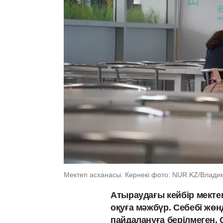
Мектеп асханасы. Көрнекі фото: NUR.KZ/Влади
Атыраудағы кейбір мекте
оқуға мәжбүр. Себебі жөн
пайдалануға берілмеген