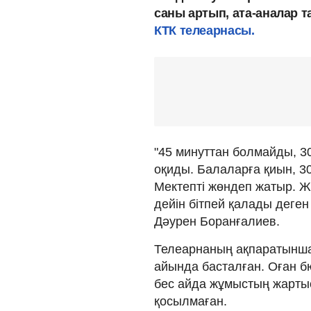
саны артып, ата-аналар 
КТК телеарнасы.
"45 минуттан болмайды, 3
оқиды. Балаларға қиын, 3
Мектепті жөндеп жатыр. Ж
дейін бітпей қалады деген
Дәурен Боранғалиев.
Телеарнаның ақпаратынша
айында басталған. Оған б
бес айда жұмыстың жартысы
қосылмаған.