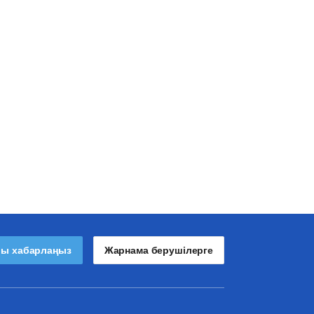
лы хабарлаңыз
Жарнама берушілерге