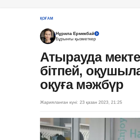
ҚОҒАМ
Нұрила Ермекбай
Бұрынғы қызметкер
Атырауда мекте
бітпей, оқушы
оқуға мәжбүр
Жарияланған күні:
23 қазан 2023, 21:25