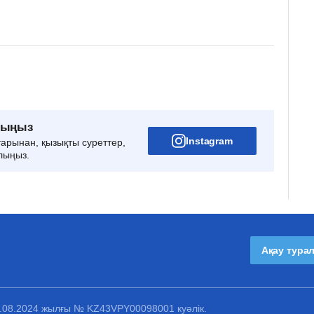
рыңыз
Instagram
тарынан, қызықты суреттер,
лыңыз.
Ақау тура
1.08.2024 жылғы № KZ43VPY00098001 куәлік.