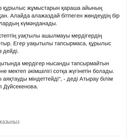
ер құрылыс жұмыстарын қараша айының
ан. Алайда алажаздай бітпеген жөндеудің бір
алардың күмәнданады.
ктептің уақтылы ашылмауы мердігердің
тыр. Егер уақытылы тапсырмаса, құрылыс
 дейді.
ақытында мердігер нысанды тапсырмайтын
әне мектеп әкімшілігі сотқа жүгінетін болады.
 аяқтауды міндеттейді", - деді Атырау білім
л Дүйсекенова.
 жазыңыз