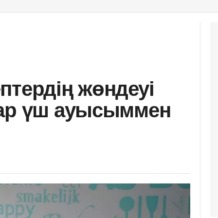
птердің жөндеуі
лар үш ауысыммен