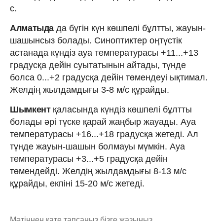
с.
Алматыда
да бүгін күн көшпелі бұлтты, жауын-
шашынсыз болады. Синоптиктер оңтүстік
астанада күндіз ауа температурасы +11...+13
градусқа дейін суытатынын айтады, түнде
болса 0...+2 градусқа дейін төмендеуі ықтимал.
Желдің жылдамдығы 3-8 м/с құрайды.
Шымкент
қаласында күндіз көшпелі бұлтты
болады әрі түске қарай жаңбыр жауады. Ауа
температурасы +16...+18 градусқа жетеді. Ал
түнде жауын-шашын болмауы мүмкін. Ауа
температурасы +3...+5 градусқа дейін
төмендейді. Желдің жылдамдығы 8-13 м/с
құрайды, екпіні 15-20 м/с жетеді.
Мәтіннен қате тапсаңыз,
бізге жазыңыз