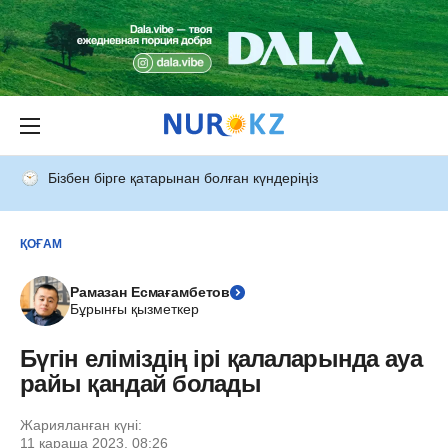
Бізбен бірге қатарынан болған күндеріңіз
ҚОҒАМ
Рамазан Есмағамбетов
Бұрынғы қызметкер
Бүгін еліміздің ірі қалаларында ауа
райы қандай болады
Жарияланған күні:
11 қараша 2023, 08:26