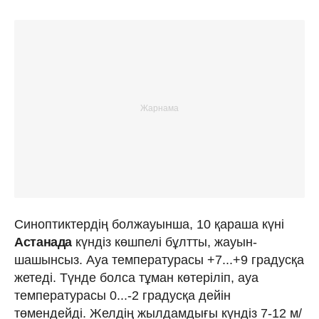
Синоптиктердің болжауынша, 10 қараша күні
Астанада
күндіз көшпелі бұлтты, жауын-
шашынсыз. Ауа температурасы +7...+9 градусқа
жетеді. Түнде болса тұман көтеріліп, ауа
температурасы 0...-2 градусқа дейін
төмендейді. Желдің жылдамдығы күндіз 7-12 м/