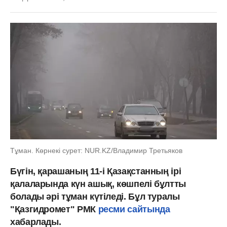
Тұман. Көрнекі сурет: NUR.KZ/Владимир Третьяков
Бүгін, қарашаның 11-і Қазақстанның ірі
қалаларында күн ашық, көшпелі бұлтты
болады әрі тұман күтіледі. Бұл туралы
"Қазгидромет" РМК
ресми сайтында
хабарлады.