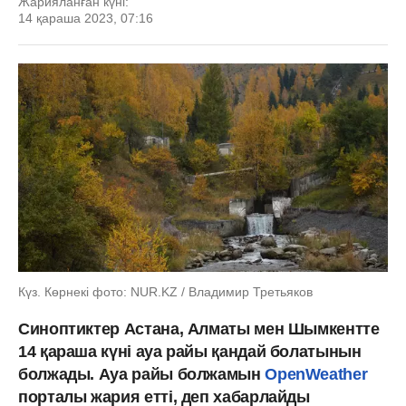
Жарияланған күні:
14 қараша 2023, 07:16
Күз. Көрнекі фото: NUR.KZ / Владимир Третьяков
Синоптиктер Астана, Алматы мен Шымкентте
14 қараша күні ауа райы қандай болатынын
болжады. Ауа райы болжамын
OpenWeather
порталы жария етті, деп хабарлайды