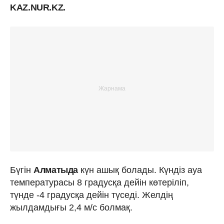
KAZ.NUR.KZ.
Бүгін
Алматыда
күн ашық болады. Күндіз ауа
температурасы 8 градусқа дейін көтеріліп,
түнде -4 градусқа дейін түседі. Желдің
жылдамдығы 2,4 м/с болмақ.