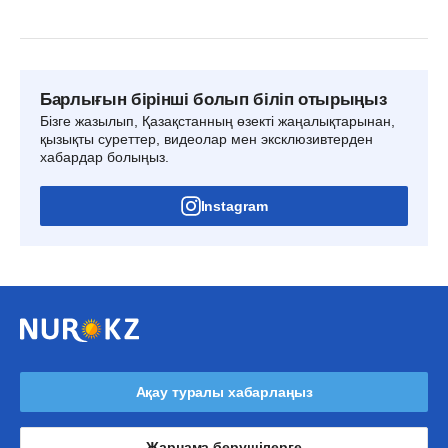
Барлығын бірінші болып біліп отырыңыз
Бізге жазылып, Қазақстанның өзекті жаңалықтарынан,
қызықты суреттер, видеолар мен эксклюзивтерден
хабардар болыңыз.
Instagram
Ақау туралы хабарлаңыз
Жарнама берушілерге