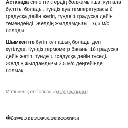
Астанада
синоптиктердің болжамынша, күн ала
бұлтты болады. Күндіз ауа температурасы 6
градусқа дейін жетіп, түнде 1 градусқа дейін
төмендейді. Желдің жылдамдығы – 6,6 м/с
болады.
Шымкентте
бүгін күн ашық болады деп
күтілуде. Күндіз термометр бағаны 16 градусқа
дейін жетіп, түнде 1 градусқа дейін түседі.
Желдің жылдамдығы 2,5 м/с деңгейінде
болмақ.
Мәтіннен қате тапсаңыз,
бізге жазыңыз
Создано с помощью автоматизации