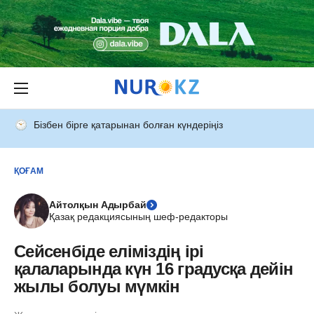
Бізбен бірге қатарынан болған күндеріңіз
ҚОҒАМ
Айтолқын Адырбай
Қазақ редакциясының шеф-редакторы
Сейсенбіде еліміздің ірі
қалаларында күн 16 градусқа дейін
жылы болуы мүмкін