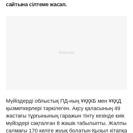
сайтына сілтеме жасап.
Мүйіздерді облыстық ПД-ның ҰҚҚКБ мен ҰҚКД
қызметкерлері тәркілеген. Ақсу қаласының 49
жастағы тұрғынының гаражын тінту кезінде киік
мүйіздері сақталған 8 жәшік табылыпты. Жалпы
салмағы 170 келіге жуық болатын Қызыл кітапқа