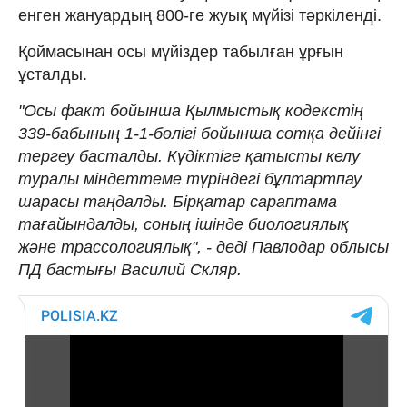
енген жануардың 800-ге жуық мүйізі тәркіленді.
Қоймасынан осы мүйіздер табылған ұрғын
ұсталды.
"Осы факт бойынша Қылмыстық кодекстің
339-бабының 1-1-бөлігі бойынша сотқа дейінгі
тергеу басталды. Күдіктіге қатысты келу
туралы міндеттеме түріндегі бұлтартпау
шарасы таңдалды. Бірқатар сараптама
тағайындалды, соның ішінде биологиялық
және трассологиялық", - деді Павлодар облысы
ПД бастығы Василий Скляр.