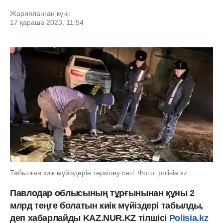
Жарияланған күні:
17 қараша 2023, 11:54
Табылған киік мүйіздерін тәркілеу сәті. Фото: polisia.kz
Павлодар облысының тұрғынынан құны 2
млрд теңге болатын киік мүйіздері табылды,
деп хабарлайды KAZ.NUR.KZ тілшісі
Polisia.kz