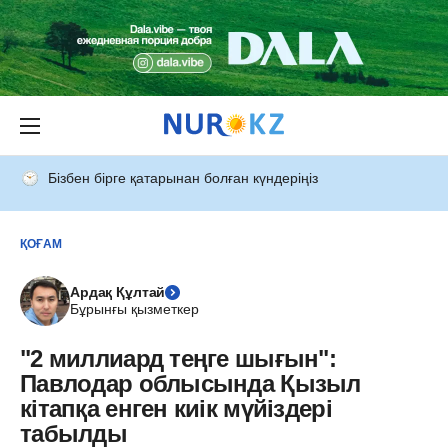
Бізбен бірге қатарынан болған күндеріңіз
ҚОҒАМ
Ардақ Құлтай
Бұрынғы қызметкер
"2 миллиард теңге шығын":
Павлодар облысында Қызыл
кітапқа енген киік мүйіздері
табылды