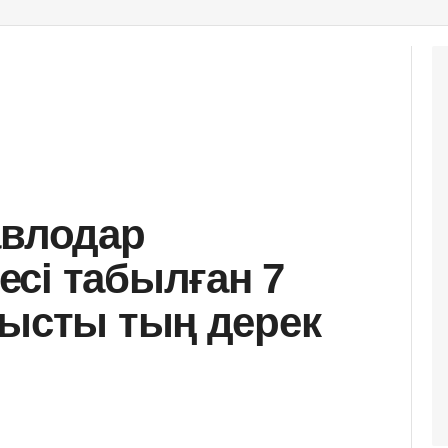
авлодар
сі табылған 7
тысты тың дерек