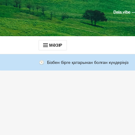
МӘЗІР
Бізбен бірге қатарынан болған күндеріңіз