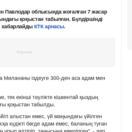
н Павлодар облысында жоғалған 7 жасар
ындағы қоқыстан табылған. Бүлдіршінді
еп хабарлайды
КТК арнасы
.
 Милананы іздеуге 300-ден аса адам мен
, тек екінші тәулікте кішкентай қыздың
ғы қоқыстан табылды.
іті алыстан емес, үй маңындағы үйілген
қа күдікті бөгде адам емес, баланың туған
ұрып өлтіріп, танысына көмдірген", - деп