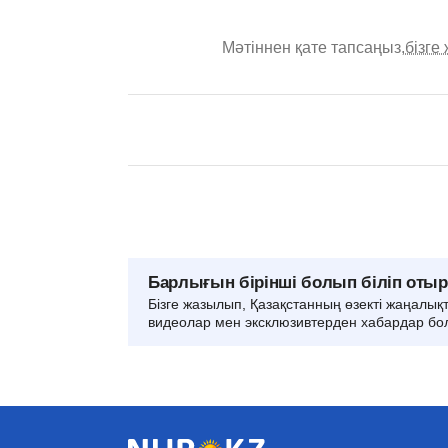
Мәтіннен қате тапсаңыз,
бізге
Барлығын бірінші болып біліп оты
Бізге жазылып, Қазақстанның өзекті жаңалық
видеолар мен эксклюзивтерден хабардар бо