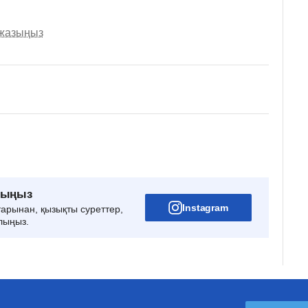
 жазыңыз
рыңыз
Instagram
тарынан, қызықты суреттер,
лыңыз.