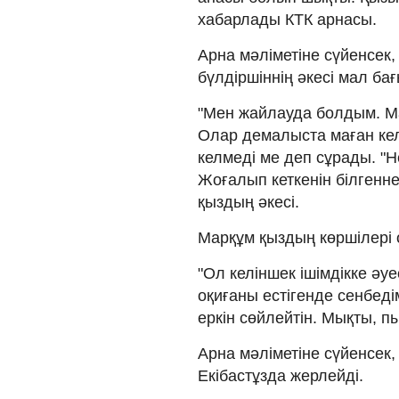
хабарлады КТК арнасы.
Арна мәліметіне сүйенсек,
бүлдіршіннің әкесі мал бағ
"Мен жайлауда болдым. Ма
Олар демалыста маған кел
келмеді ме деп сұрады. "
Жоғалып кеткенін білгенне
қыздың әкесі.
Марқұм қыздың көршілері 
"Ол келіншек ішімдікке ә
оқиғаны естігенде сенбеді
еркін сөйлейтін. Мықты, пы
Арна мәліметіне сүйенсек, 
Екібастұзда жерлейді.