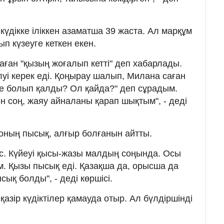
 күдікке іліккен азаматша 39 жаста. Ал марқұм
ып күзеуге кеткен екен.
ған "қызың жоғалып кетті" деп хабарлады.
уі керек еді. Қоңырау шалып, Милана саған
Не болып қалды? Ол қайда?" деп сұрадым.
н соң, жаяу айналаны қарап шықтым", - деді
оның пысық, алғыр болғанын айтты.
уес. Күйеуі қысы-жазы малдың соңында. Осы
м. Қызы пысық еді. Қазақша да, орысша да
сық болды", - деді көршісі.
қазір күдіктілер қамауда отыр. Ал бүлдіршінді