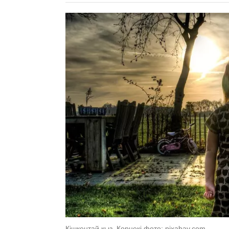
Кішкентай қыз. Көрнекі фото: pixabay.com