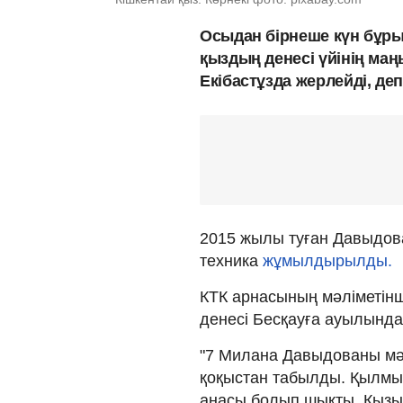
Осыдан бірнеше күн бұры
қыздың денесі үйінің маң
Екібастұзда жерлейді, д
2015 жылы туған Давыдова
техника
жұмылдырылды.
КТК арнасының мәліметінше
денесі Бесқауға ауылында
"7 Милана Давыдованы мәй
қоқыстан табылды. Қылмыс
анасы болып шықты. Қызын 