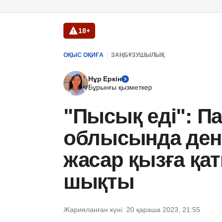
18+
ОҚЫС ОҚИҒА
ЗАҢБҰЗУШЫЛЫҚ
Нұр Еркін
Бұрынғы қызметкер
"Пысық еді": П
облысында дене
жасар қызға қа
шықты
Жарияланған күні:
20 қараша 2023, 21:55