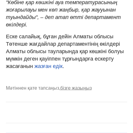
"Көбіне қар көшкіні ауа температурасының
жоғарылауы мен көп жаңбыр, қар жаууынан
туындайды", – деп атап өтті департамент
өкілдері.
Еске салайық, бұған дейін Алматы облысы
Төтенше жағдайлар департаментінің өкілдері
Алматы облысы тауларында қар көшкіні болуы
мүмкін деген қауіппен тұрғындарға ескерту
жасағанын
жазған едік
.
Мәтіннен қате тапсаңыз,
бізге жазыңыз