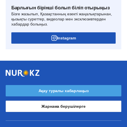
Барлығын бірінші болып біліп отырыңыз
Бізге жазылып, Қазақстанның өзекті жаңалықтарынан,
қызықты суреттер, видеолар мен эксклюзивтерден
хабардар болыңыз.
Instagram
Ақау туралы хабарлаңыз
Жарнама берушілерге