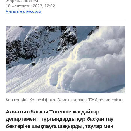
Жарияланған күні:
18 желтоқсан 2023, 12:02
Читать на русском
Қар көшкіні. Көрнекі фото: Алматы қаласы ТЖД ресми сайты
Алматы облысы Төтенше жағдайлар
департаменті тұрғындарды қар басқан тау
бөктеріне шықпауға шақырды, таулар мен