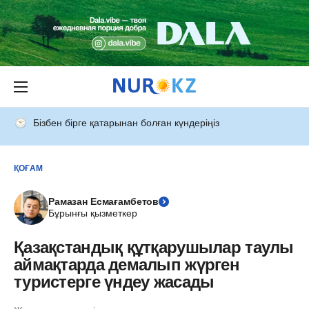
Бізбен бірге қатарынан болған күндеріңіз
ҚОҒАМ
Рамазан Есмағамбетов
Бұрынғы қызметкер
Қазақстандық құтқарушылар таулы
аймақтарда демалып жүрген
туристерге үндеу жасады