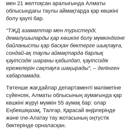
мен 21 желтоқсан аралығында Алматы
облысындағы таулы аймақтарда қар көшкіні
болу қаупі бар.
"ТЖД азаматтар мен туристерді,
демалушыларды қар көшкіні болу мүмкіндігіне
байланысты қар басқан бөктерге шықпауға,
сондай-ақ таулы аймақтарда барлық
қауіпсіздік шараны қабылдап, қауіпсіздік
ережелерін сақтауға шақырады", – делінген
хабарламада.
Төтенше жағдайлар департаменті мәліметіне
сүйенсек, Алматы облысының аумағында қар
көшкіні жүруі мүмкін 55 аумақ бар: олар
Еңбекшіқазақ, Талғар, Қарасай өңірлерінде
және Іле-Алатау тау жотасының оңтүстік
бөктерінде орналасқан.