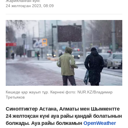
Жарияланған күні:
24 желтоқсан 2023, 08:09
Көшеде қар жауып тұр. Көрнекі фото: NUR.KZ/Владимир
Третьяков
Синоптиктер Астана, Алматы мен Шымкентте
24 желтоқсан күні ауа райы қандай болатынын
болжады. Ауа райы болжамын
OpenWeather