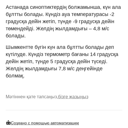
Астанада синоптиктердің болжамынша, күн ала
бұлтты болады. Күндіз ауа температурасы -2
градусқа дейін жетіп, түнде -9 градусқа дейін
төмендейді. Желдің жылдамдығы – 4,8 м/с
болады.
Шымкентте бүгін күн ала бұлтты болады деп
күтілуде. Күндіз термометр бағаны 14 градусқа
дейін жетіп, түнде 5 градусқа дейін түседі.
Желдің жылдамдығы 7,8 м/с деңгейінде
болмақ.
Мәтіннен қате тапсаңыз,
бізге жазыңыз
Создано с помощью автоматизации