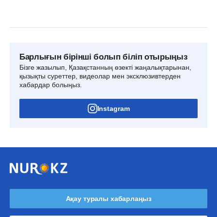
Барлығын бірінші болып біліп отырыңыз
Бізге жазылып, Қазақстанның өзекті жаңалықтарынан,
қызықты суреттер, видеолар мен эксклюзивтерден
хабардар болыңыз.
Instagram
Ақау туралы хабарлаңыз