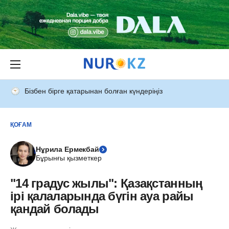
Бізбен бірге қатарынан болған күндеріңіз
ҚОҒАМ
Нұрила Ермекбай
Бұрынғы қызметкер
"14 градус жылы": Қазақстанның
ірі қалаларында бүгін ауа райы
қандай болады