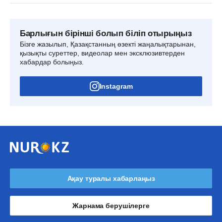
Барлығын бірінші болып біліп отырыңыз
Бізге жазылып, Қазақстанның өзекті жаңалықтарынан,
қызықты суреттер, видеолар мен эксклюзивтерден
хабардар болыңыз.
Instagram
Ақау туралы хабарлаңыз
Жарнама берушілерге