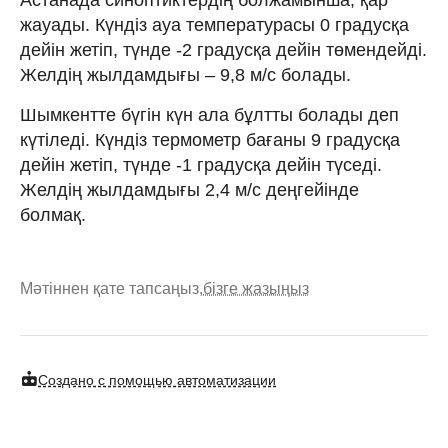
жауады. Күндіз ауа температурасы 0 градусқа
дейін жетіп, түнде -2 градусқа дейін төмендейді.
Желдің жылдамдығы – 9,8 м/с болады.
Шымкентте бүгін күн ала бұлтты болады деп
күтіледі. Күндіз термометр бағаны 9 градусқа
дейін жетіп, түнде -1 градусқа дейін түседі.
Желдің жылдамдығы 2,4 м/с деңгейінде
болмақ.
Мәтіннен қате тапсаңыз,
бізге жазыңыз
Создано с помощью автоматизации