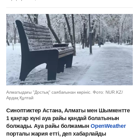
Алматыдағы "Достық" саябағынан көрініс. Фото: NUR.KZ/
Ардақ Құлтай
Синоптиктер Астана, Алматы мен Шымкентте
1 қаңтар күні ауа райы қандай болатынын
болжады. Ауа райы болжамын
OpenWeather
порталы жария етті, деп хабарлайды