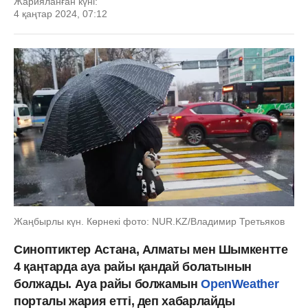
Жарияланған күні:
4 қаңтар 2024, 07:12
Жаңбырлы күн. Көрнекі фото: NUR.KZ/Владимир Третьяков
Синоптиктер Астана, Алматы мен Шымкентте
4 қаңтарда ауа райы қандай болатынын
болжады. Ауа райы болжамын
OpenWeather
порталы жария етті, деп хабарлайды