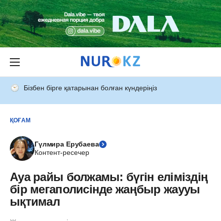
Бізбен бірге қатарынан болған күндеріңіз
ҚОҒАМ
Гүлмира Ерубаева
Контент-ресечер
Ауа райы болжамы: бүгін еліміздің
бір мегаполисінде жаңбыр жаууы
ықтимал