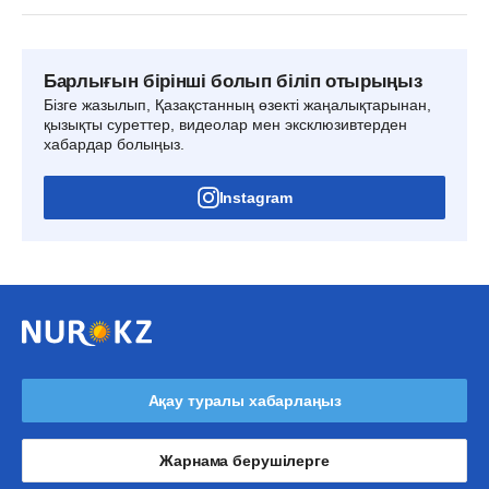
Барлығын бірінші болып біліп отырыңыз
Бізге жазылып, Қазақстанның өзекті жаңалықтарынан,
қызықты суреттер, видеолар мен эксклюзивтерден
хабардар болыңыз.
Instagram
Ақау туралы хабарлаңыз
Жарнама берушілерге