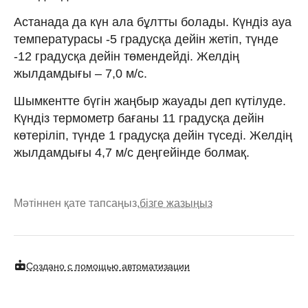
Астанада да күн ала бұлтты болады. Күндіз ауа
температурасы -5 градусқа дейін жетіп, түнде
-12 градусқа дейін төмендейді. Желдің
жылдамдығы – 7,0 м/с.
Шымкентте бүгін жаңбыр жауады деп күтілуде.
Күндіз термометр бағаны 11 градусқа дейін
көтеріліп, түнде 1 градусқа дейін түседі. Желдің
жылдамдығы 4,7 м/с деңгейінде болмақ.
Мәтіннен қате тапсаңыз,
бізге жазыңыз
Создано с помощью автоматизации