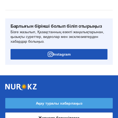
Барлығын бірінші болып біліп отырыңыз
Бізге жазылып, Қазақстанның өзекті жаңалықтарынан,
қызықты суреттер, видеолар мен эксклюзивтерден
хабардар болыңыз.
Instagram
Ақау туралы хабарлаңыз
Жарнама берушілерге