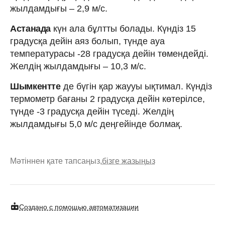
жылдамдығы – 2,9 м/с.
Астанада
күн ала бұлтты болады. Күндіз 15
градусқа дейін аяз болып, түнде ауа
температурасы -28 градусқа дейін төмендейді.
Желдің жылдамдығы – 10,3 м/с.
Шымкентте
де бүгін қар жаууы ықтимал. Күндіз
термометр бағаны 2 градусқа дейін көтерілсе,
түнде -3 градусқа дейін түседі. Желдің
жылдамдығы 5,0 м/с деңгейінде болмақ.
Мәтіннен қате тапсаңыз,
бізге жазыңыз
Создано с помощью автоматизации