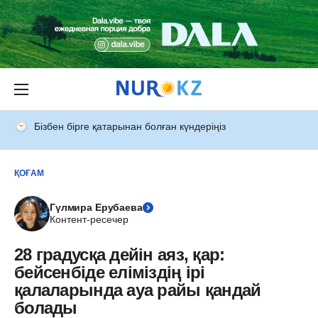
Бізбен бірге қатарынан болған күндеріңіз
ҚОҒАМ
Гүлмира Ерубаева
Контент-ресечер
28 градусқа дейін аяз, қар:
бейсенбіде еліміздің ірі
қалаларында ауа райы қандай
болады