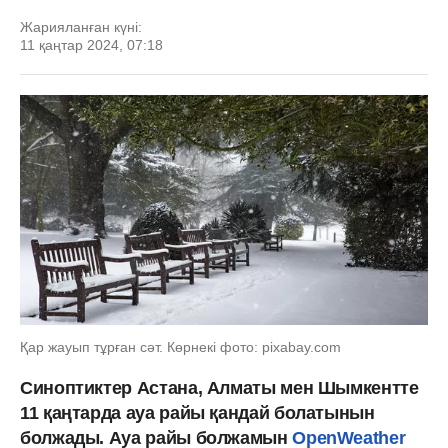
Жарияланған күні:
11 қаңтар 2024, 07:18
Қар жауып тұрған сәт. Көрнекі фото: pixabay.com
Синоптиктер Астана, Алматы мен Шымкентте
11 қаңтарда ауа райы қандай болатынын
болжады. Ауа райы болжамын
OpenWeather