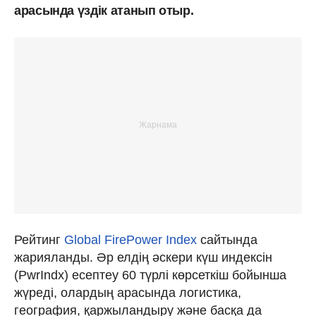
арасында үздік атанып отыр.
Рейтинг
Global FirePower Index
сайтында
жарияланды. Әр елдің әскери күш индексін
(PwrIndx) есептеу 60 түрлі көрсеткіш бойынша
жүреді, олардың арасында логистика,
география, қаржыландыру және басқа да