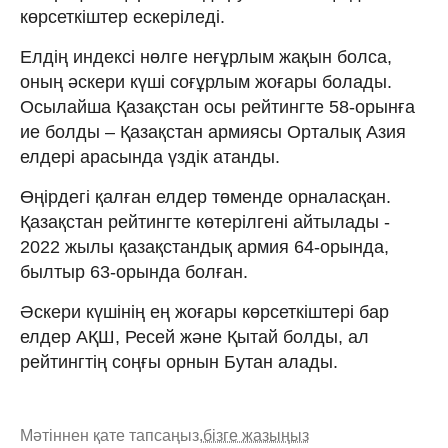
көрсеткіштер ескеріледі.
Елдің индексі нөлге неғұрлым жақын болса,
оның әскери күші соғұрлым жоғары болады.
Осылайша Қазақстан осы рейтингте 58-орынға
ие болды – Қазақстан армиясы Орталық Азия
елдері арасында үздік атанды.
Өңірдегі қалған елдер төменде орналасқан.
Қазақстан рейтингте көтерілгені айтылады -
2022 жылы қазақстандық армия 64-орында,
былтыр 63-орында болған.
Әскери күшінің ең жоғары көрсеткіштері бар
елдер АҚШ, Ресей және Қытай болды, ал
рейтингтің соңғы орнын Бутан алады.
Мәтіннен қате тапсаңыз,
бізге жазыңыз