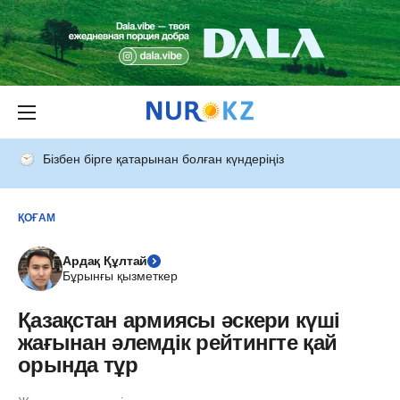
Бізбен бірге қатарынан болған күндеріңіз
ҚОҒАМ
Ардақ Құлтай
Бұрынғы қызметкер
Қазақстан армиясы әскери күші
жағынан әлемдік рейтингте қай
орында тұр